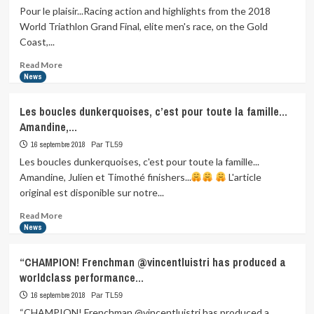
Pour le plaisir...Racing action and highlights from the 2018
World Triathlon Grand Final, elite men's race, on the Gold
Coast,...
Read
Read More
more
News
about
Pour
Les boucles dunkerquoises, c’est pour toute la famille…
le
Amandine,…
plaisir…
Racing
16 septembre 2018
Par TL59
action
Les boucles dunkerquoises, c'est pour toute la famille...
and…
Amandine, Julien et Timothé finishers...
L'article
original est disponible sur notre...
Read
Read More
more
News
about
Les
“CHAMPION! Frenchman @vincentluistri has produced a
boucles
worldclass performance…
dunkerquoises,
c’est
16 septembre 2018
Par TL59
pour
“CHAMPION! Frenchman @vincentluistri has produced a