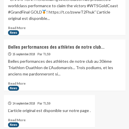
toute
worldclass performance to claim the victory #WTSGoldCoast
la
#GrandFinal GOLD
! https://t.co/zswwT2Fhuk” L'article
famille…
original est disponible...
Amandine,
…
Read
Read More
more
News
about
“CHAMPION!
Belles performances des athlètes de notre club…
Frenchman
@vincentluistri
15 septembre 2018
Par TL59
has
Belles performances des athlètes de notre club au 30ème
produced
Triathlon-Duathlon de L'Audomarois... Trois podiums, et les
a
anciens me pardonneront si...
worldclass
performance…
Read
Read More
more
News
about
Belles
14 septembre 2018
Par TL59
performances
des
L'article original est disponible sur notre page .
athlètes
Read
Read More
de
more
News
notre