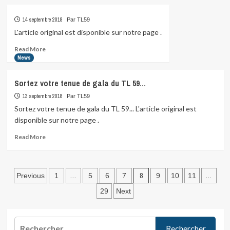
about
club…
14 septembre 2018
Par TL59
L'article original est disponible sur notre page .
Read
Read More
more
News
about
Sortez votre tenue de gala du TL 59…
13 septembre 2018
Par TL59
Sortez votre tenue de gala du TL 59... L'article original est
disponible sur notre page .
Read
Read More
more
about
Sortez
Pagination
votre
…
8
…
Previous
1
5
6
7
9
10
11
tenue
des
29
Next
de
publications
gala
du
Rechercher :
TL