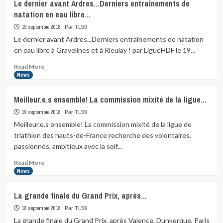
Le dernier avant Ardres…Derniers entraînements de
natation en eau libre…
19 septembre 2018
Par TL59
Le dernier avant Ardres...Derniers entraînements de natation
en eau libre à Gravelines et à Rieulay ! par LigueHDF le 19...
Read
Read More
more
News
about
Le
Meilleur.e.s ensemble! La commission mixité de la ligue…
dernier
avant
19 septembre 2018
Par TL59
Ardres…
Meilleur.e.s ensemble! La commission mixité de la ligue de
Derniers
triathlon des hauts-de-France recherche des volontaires,
entraînements
passionnés, ambitieux avec la soif...
de
natation
Read
Read More
en
more
News
eau
about
libre…
Meilleur.e.s
La grande finale du Grand Prix, après…
ensemble!
La
18 septembre 2018
Par TL59
commission
La grande finale du Grand Prix, après Valence, Dunkerque, Paris