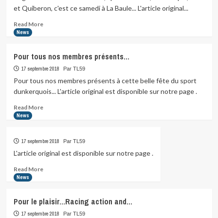
mixité
et Quiberon, c'est ce samedi à La Baule... L'article original...
de
la
Read
Read More
ligue…
more
News
about
La
Pour tous nos membres présents…
grande
finale
17 septembre 2018
Par TL59
du
Pour tous nos membres présents à cette belle fête du sport
Grand
dunkerquois... L'article original est disponible sur notre page .
Prix,
après…
Read
Read More
more
News
about
Pour
17 septembre 2018
Par TL59
tous
nos
L'article original est disponible sur notre page .
membres
Read
Read More
présents…
more
News
about
Pour le plaisir…Racing action and…
17 septembre 2018
Par TL59