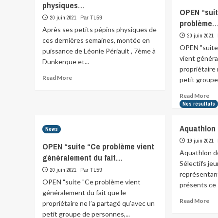
physiques…
l’un
trè
OPEN “suit
des
jeu
20 juin 2021
Par TL59
problème
premiers…
équ
Après ses petits pépins physiques de
pré
20 juin 2021
ces dernières semaines, montée en
à
OPEN "suite
puissance de Léonie Périault , 7ème à
Pal
vient généra
po
Dunkerque et...
propriétaire
Read
Read More
petit groupe.
more
Re
about
Read More
mo
Après
Nos résultats
abo
ses
OP
petits
Aquathlon
News
“su
pépins
et
physiques…
19 juin 2021
OPEN “suite “Ce problème vient
fin
Aquathlon d
généralement du fait…
“C
Sélectifs je
pr
20 juin 2021
Par TL59
représentan
OPEN "suite "Ce problème vient
présents ce 
généralement du fait que le
Re
Read More
propriétaire ne l’a partagé qu’avec un
mo
petit groupe de personnes,...
abo