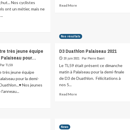
chut... Nos cyclistes
Read
Read More
ls ont un métier, mais ne
more
..
about
Bon
ad
anniversaire…
re
ut
Nos résultats
r
tre très jeune équipe
D3 Duathlon Palaiseau 2021
nce…
 Palaiseau pour…
tes,
20 juin 2021
Par Pierre Baert
tes,
Le TL59 était présent ce dimanche
Par TL59
s
matin à Palaiseau pour la demi-finale
e très jeune équipe
tout
de D3 de Duathlon. Félicitations à
alaiseau pour la demi-
ut……
nos 5...
 Duathlon...♥️ Nos jeunes
 l'anneau...
Read
Read More
more
ad
about
re
D3
ut
Duathlon
vo
Palaiseau
2021
News
re