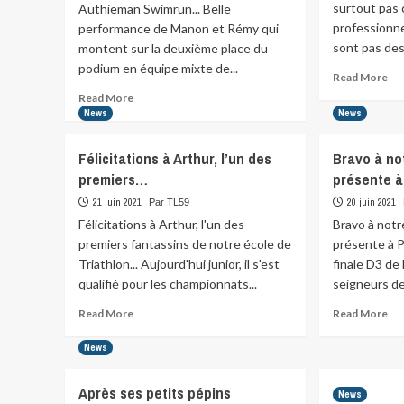
surtout pas 
Authieman Swimrun... Belle
professionne
performance de Manon et Rémy qui
sont pas des.
montent sur la deuxième place du
podium en équipe mixte de...
Re
Read More
mo
Read
Read More
abo
more
News
News
Tou
about
de
Authieman
Félicitations à Arthur, l’un des
Bravo à no
Fra
Swimrun…
premiers…
présente à
chu
Belle
chu
performance
21 juin 2021
20 juin 2021
Par TL59
mai
de
Félicitations à Arthur, l'un des
Bravo à notr
sur
Manon
premiers fantassins de notre école de
présente à P
pas
et
ch
Triathlon... Aujourd'hui junior, il s'est
finale D3 de
Rémy…
qualifié pour les championnats...
seigneurs de
Read
Re
Read More
Read More
more
mo
about
abo
News
Félicitations
Bra
à
à
Après ses petits pépins
News
Arthur,
not