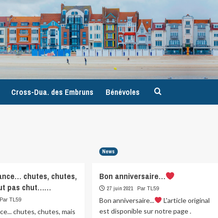
9
Cross-Dua. des Embruns
Bénévoles
News
ance… chutes, chutes,
Bon anniversaire…
out pas chut……
27 juin 2021
Par TL59
Bon anniversaire...
L'article original
Par TL59
est disponible sur notre page .
ce... chutes, chutes, mais