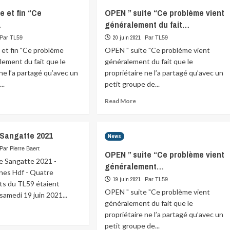
s
e et fin “Ce
OPEN ” suite “Ce problème vient
ne
…
généralement du fait…
ipe
sente
20 juin 2021
Par TL59
Par TL59
 et fin "Ce problème
OPEN " suite "Ce problème vient
aiseau
lement du fait que le
généralement du fait que le
ur…
 ne l’a partagé qu’avec un
propriétaire ne l’a partagé qu’avec un
..
petit groupe de...
ad
Read
Read More
re
more
ut
about
EN
OPEN
 Sangatte 2021
News
ite
”
suite
Par Pierre Baert
OPEN ” suite “Ce problème vient
“Ce
e Sangatte 2021 -
généralement…
e
problème
unes Hdf - Quatre
oblème…
vient
19 juin 2021
Par TL59
ts du TL59 étaient
généralement
OPEN " suite "Ce problème vient
samedi 19 juin 2021...
du
généralement du fait que le
fait…
ad
propriétaire ne l’a partagé qu’avec un
re
petit groupe de...
ut