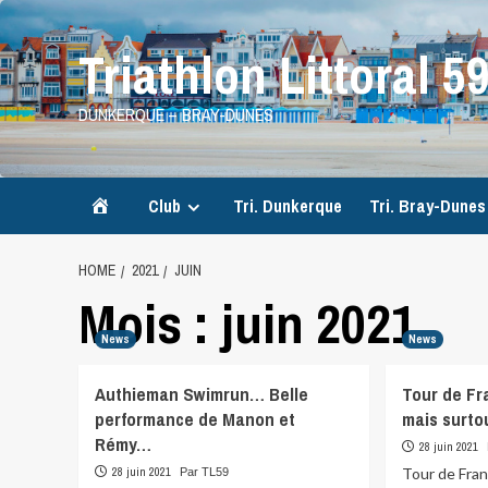
Skip
to
Triathlon Littoral 5
content
DUNKERQUE – BRAY-DUNES
Accueil
Club
Tri. Dunkerque
Tri. Bray-Dunes
HOME
2021
JUIN
Mois :
juin 2021
News
News
Authieman Swimrun… Belle
Tour de Fr
performance de Manon et
mais surt
Rémy…
28 juin 2021
28 juin 2021
Tour de Fran
Par TL59