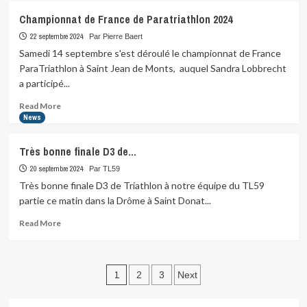
Aquathlon
Championnat de France de Paratriathlon 2024
de
Cambrai
22 septembre 2024
Par Pierre Baert
2024
Samedi 14 septembre s'est déroulé le championnat de France
ParaTriathlon à Saint Jean de Monts, auquel Sandra Lobbrecht
a participé...
Read
Read More
more
News
about
Championnat
Très bonne finale D3 de…
de
France
20 septembre 2024
Par TL59
de
Très bonne finale D3 de Triathlon à notre équipe du TL59
Paratriathlon
partie ce matin dans la Drôme à Saint Donat...
2024
Read
Read More
more
about
Très
Pagination
bonne
1
2
3
Next
finale
des
D3