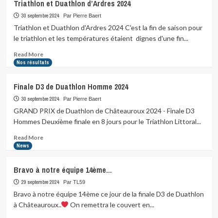
Triathlon et Duathlon d’Ardres 2024
30 septembre 2024
Par Pierre Baert
Triathlon et Duathlon d'Ardres 2024 C'est la fin de saison pour
le triathlon et les températures étaient dignes d'une fin...
Read
Read More
more
Nos résultats
about
Triathlon
Finale D3 de Duathlon Homme 2024
et
Duathlon
30 septembre 2024
Par Pierre Baert
d’Ardres
GRAND PRIX de Duathlon de Châteauroux 2024 - Finale D3
2024
Hommes Deuxième finale en 8 jours pour le Triathlon Littoral...
Read
Read More
more
News
about
Finale
Bravo à notre équipe 14ème…
D3
de
29 septembre 2024
Par TL59
Duathlon
Bravo à notre équipe 14ème ce jour de la finale D3 de Duathlon
Homme
à Châteauroux..
On remettra le couvert en...
2024