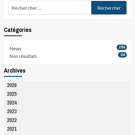
de…
publications
Rechercher :
Catégories
2794
News
134
Nos résultats
Archives
2026
2025
2024
2023
2022
2021