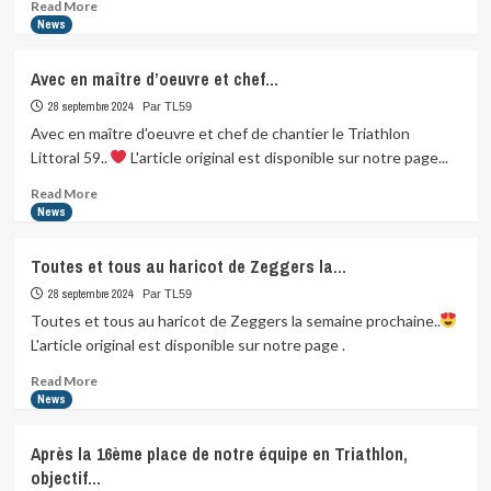
Read
Read More
more
News
about
Bravo
Avec en maître d’oeuvre et chef…
à
notre
28 septembre 2024
Par TL59
équipe
Avec en maître d'oeuvre et chef de chantier le Triathlon
14ème…
Littoral 59..
L'article original est disponible sur notre page...
Read
Read More
more
News
about
Avec
Toutes et tous au haricot de Zeggers la…
en
maître
28 septembre 2024
Par TL59
d’oeuvre
Toutes et tous au haricot de Zeggers la semaine prochaine..
et
L'article original est disponible sur notre page .
chef…
Read
Read More
more
News
about
Toutes
Après la 16ème place de notre équipe en Triathlon,
et
objectif…
tous