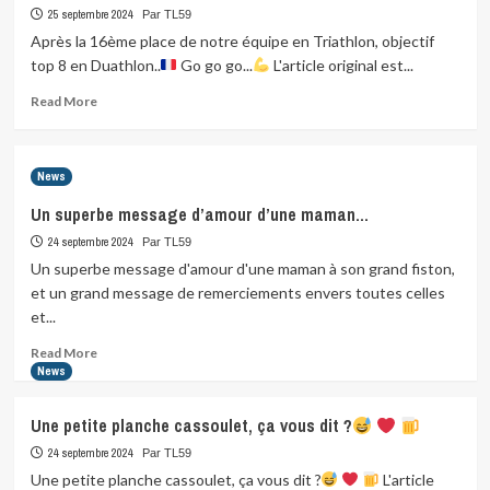
au
25 septembre 2024
Par TL59
haricot
Après la 16ème place de notre équipe en Triathlon, objectif
de
top 8 en Duathlon..
Go go go...
L'article original est...
Zeggers
la…
Read
Read More
more
about
Après
News
la
16ème
Un superbe message d’amour d’une maman…
place
24 septembre 2024
de
Par TL59
notre
Un superbe message d'amour d'une maman à son grand fiston,
équipe
et un grand message de remerciements envers toutes celles
en
et...
Triathlon,
objectif…
Read
Read More
more
News
about
Un
Une petite planche cassoulet, ça vous dit ?
superbe
message
24 septembre 2024
Par TL59
d’amour
Une petite planche cassoulet, ça vous dit ?
L'article