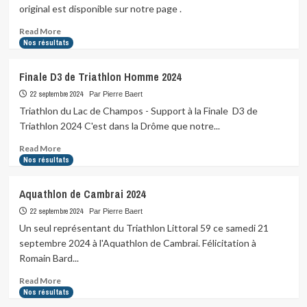
d’une
original est disponible sur notre page .
maman…
Read
Read More
more
Nos résultats
about
Une
Finale D3 de Triathlon Homme 2024
petite
planche
22 septembre 2024
Par Pierre Baert
cassoulet,
Triathlon du Lac de Champos - Support à la Finale D3 de
ça
Triathlon 2024 C'est dans la Drôme que notre...
vous
dit
Read
Read More
?
more
Nos résultats
about
Finale
Aquathlon de Cambrai 2024
D3
de
22 septembre 2024
Par Pierre Baert
Triathlon
Un seul représentant du Triathlon Littoral 59 ce samedi 21
Homme
septembre 2024 à l'Aquathlon de Cambrai. Félicitation à
2024
Romain Bard...
Read
Read More
more
Nos résultats
about