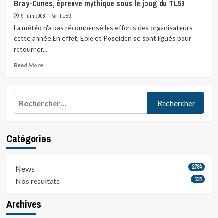
Bray-Dunes, épreuve mythique sous le joug du TL59
9 juin 2008
Par TL59
La météo n'a pas récompensé les efforts des organisateurs
cette année.En effet, Eole et Poseidon se sont ligués pour
retourner...
Read
Read More
more
about
Bray-
Rechercher :
Dunes,
épreuve
mythique
sous
Catégories
le
joug
du
TL59
2794
News
134
Nos résultats
Archives