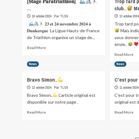
[𝐒𝐭𝐚𝐠𝐞 𝐏𝐚𝐫𝐚𝐭𝐫𝐢𝐚𝐭𝐡𝐥𝐨𝐧] ​ ​
Trop tard 
de
Vin
…
club..
Ma
chantier
Lui
de
16 octobre 2024
13 octobre 202
Par TL59
nos
Der
​ ​
𝟐𝟑 𝐞𝐭 𝟐𝟒 𝐧𝐨𝐯𝐞𝐦𝐛𝐫𝐞 𝟐𝟎𝟐𝟒 𝐚̀
Trop tard po
nouveaux
tou
𝐃𝐮𝐧𝐤𝐞𝐫𝐪𝐮𝐞 ​ La Ligue Hauts-de-France
Mais indi
locaux
du
de Triathlon organise un stage de...
vous donner l
”
pat
envie..
bureaux,
ce
Read
Read More
…
more
Re
Read More
about
mo
News
[𝐒𝐭𝐚𝐠𝐞
News
abo
𝐏𝐚𝐫𝐚𝐭𝐫𝐢𝐚𝐭𝐡𝐥𝐨𝐧]
Tro
tar
Bravo Simon..
C’est pour 
pou
12 octobre 2024
11 octobre 2024
Par TL59
un
dép
Bravo Simon..
L'article original est
C'est pour tr
club
disponible sur notre page .
original est 
…
Read
Re
Read More
Read More
Ma
more
mo
about
abo
Bravo
C’e
Simon..
pou