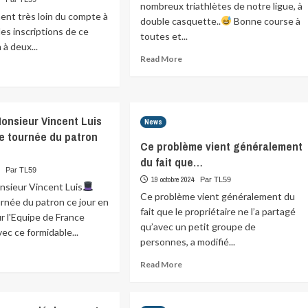
nombreux triathlètes de notre ligue, à
ent très loin du compte à
double casquette..
Bonne course à
les inscriptions de ce
toutes et...
 à deux...
Read
Read More
ad
more
re
about
ut
On
y
nsieur Vincent Luis
trouvera
News
iment
e tournée du patron
sans
Ce problème vient généralement
s
aucun
n
du fait que…
doute…
4
Par TL59
19 octobre 2024
Par TL59
mpte
sieur Vincent Luis
Ce problème vient généralement du
rnée du patron ce jour en
fait que le propriétaire ne l’a partagé
 l'Equipe de France
r…
qu’avec un petit groupe de
ec ce formidable...
personnes, a modifié...
ad
Read
Read More
re
more
ut
about
apeau
Ce
sieur