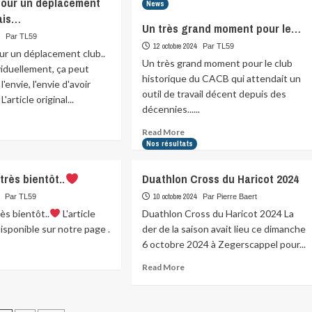
pour un déplacement
News
problème
cent
is…
vient
s
Un très grand moment pour le…
généralement
4
Par TL59
du
12 octobre 2024
Par TL59
nière
ur un déplacement club..
fait
rnée
Un très grand moment pour le club
viduellement, ça peut
que…
historique du CACB qui attendait un
'envie, l'envie d'avoir
ron
outil de travail décent depuis des
L'article original...
…
décennies......
ad
Read
Read More
re
more
Nos résultats
ut
about
p
Un
d
très bientôt..
Duathlon Cross du Haricot 2024
très
r
grand
10 octobre 2024
Par TL59
Par Pierre Baert
moment
lacement
ès bientôt..
L'article
Duathlon Cross du Haricot 2024 La
pour
..
disponible sur notre page .
der de la saison avait lieu ce dimanche
le…
6 octobre 2024 à Zegerscappel pour...
ad
is…
re
Read
Read More
ut
more
st
about
r
Duathlon