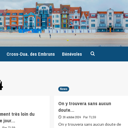
9
Cross-Dua. des Embruns
Bénévoles
4
News
On y trouvera sans aucun
doute…
iment très loin du
26 octobre 2024
Par TL59
e jour…
On y trouvera sans aucun doute de
4
Par TL59