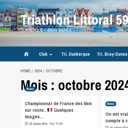
Skip
to
Triathlon Littoral 5
content
DUNKERQUE – BRAY-DUNES
Accueil
Club
Tri. Dunkerque
Tri. Bray-Dunes
HOME
2024
OCTOBRE
Mois :
octobre 202
News
Championnat de France des 5km
News
sur route..
Quelques
On est vra
images…
compte à c
28 octobre 2024
Par TL59
26 octobre 202