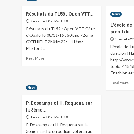
Bonjour
à
Résultats du TL59 : Open VTT…
News
tous,
vous
8 novembre 2015
Par TL59
L’école de 
trouverez
Résultats du TL59 : Open VTT Côte
prend du…
ci-
d'Opale, le 08/11/15 : 50kms 72ème
dessous
8 novembre 20
GYTHIEL F 2h01m22s - 11ème
un
L'école de Tr
Master 2...
article
du galon !! Li
de
Read
Read More
http://www.t
#LaVoixDuNord…
more
topic=4154&
about
Triathlon et 
Résultats
du
Re
Read More
TL59
mo
News
:
abo
Open
L’é
P. Descamps et H. Requena sur
VTT…
de
la 3ème…
Tri
Litt
1 novembre 2015
Par TL59
59
P. Descamps et H. Requena sur la
pre
3ème marche du podium vétéran au
du