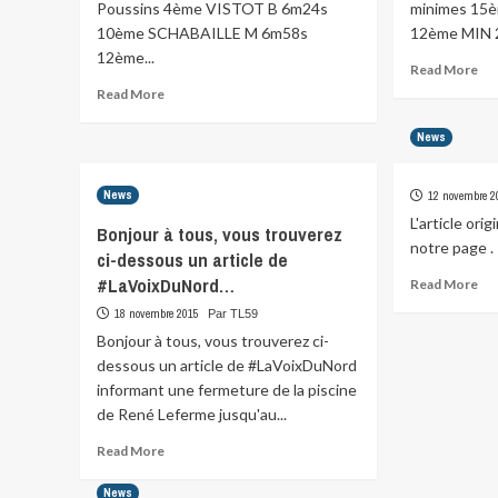
Poussins 4ème VISTOT B 6m24s
minimes 15
10ème SCHABAILLE M 6m58s
12ème MIN 
12ème...
Re
Read More
mo
Read
Read More
abo
more
Rés
about
News
TL5
Résultats
:
du
Fou
News
TL59
12 novembre 2
de
:
L'article ori
Bonjour à tous, vous trouverez
la…
Cross…
notre page .
ci-dessous un article de
Re
#LaVoixDuNord…
Read More
mo
18 novembre 2015
Par TL59
abo
Bonjour à tous, vous trouverez ci-
dessous un article de #LaVoixDuNord
informant une fermeture de la piscine
de René Leferme jusqu'au...
Read
Read More
more
about
News