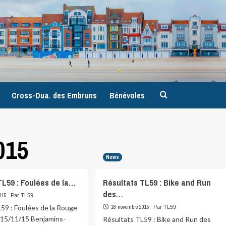
9
Cross-Dua. des Embruns
Bénévoles
015
News
TL59 : Foulées de la…
Résultats TL59 : Bike and Run
des…
015
Par TL59
59 : Foulées de la Rouge
18 novembre 2015
Par TL59
 15/11/15 Benjamins-
Résultats TL59 : Bike and Run des