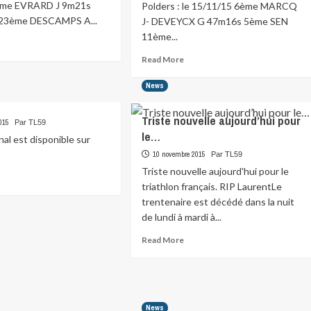
ème EVRARD J 9m21s
Polders : le 15/11/15 6ème MARCQ
23ème DESCAMPS A...
J- DEVEYCX G 47m16s 5ème SEN
11ème...
ad
re
Read
Read More
ut
more
ultats
about
News
9
Résultats
TL59
Triste nouvelle aujourd’hui pour
lées
015
:
Par TL59
le…
Bike
ginal est disponible sur
and
10 novembre 2015
Par TL59
Run
Triste nouvelle aujourd'hui pour le
ad
des…
triathlon français. RIP LaurentLe
re
ut
trentenaire est décédé dans la nuit
de lundi à mardi à...
Read
Read More
more
about
Triste
nouvelle
aujourd’hui
News