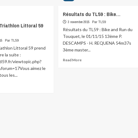
pour
le…
Résultats du TL59 : Bike…
3 novembre 2015
Par TL59
Triathlon Littoral 59
Résultats du TL59 : Bike and Run du
Touquet, le 01/11/15 13ème P.
15
Par TL59
DESCAMPS - H. REQUENA 54m37s
iathlon Littoral 59 prend
3ème master...
re la suite :
Read
Read More
l59.fr/viewtopic.php?
more
forum=17Vous aimez le
about
tous les...
Résultats
du
ad
TL59
re
:
ut
Bike…
cole
athlon
oral
nd
…