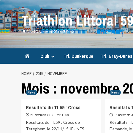
Skip
to
Triathlon Littoral 5
content
DUNKERQUE – BRAY-DUNES
Accueil
Club
Tri. Dunkerque
Tri. Bray-Dunes
HOME
2015
NOVEMBRE
Mois :
novembre 2
News
News
Résultats du TL59 : Cross…
Résultats 
26 novembre 2015
18 novembre 2
Par TL59
Résultats du TL59 : Cross de
Résultats TL
Teteghem, le 22/11/15 JEUNES
Flamande, le