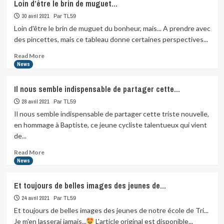
Loin d’être le brin de muguet…
30 avril 2021
Par TL59
Loin d'être le brin de muguet du bonheur, mais... A prendre avec
des pincettes, mais ce tableau donne certaines perspectives...
Read
Read More
more
News
about
Loin
Il nous semble indispensable de partager cette…
d’être
le
28 avril 2021
Par TL59
brin
Il nous semble indispensable de partager cette triste nouvelle,
de
en hommage à Baptiste, ce jeune cycliste talentueux qui vient
muguet…
de...
Read
Read More
more
News
about
Il
Et toujours de belles images des jeunes de…
nous
semble
24 avril 2021
Par TL59
indispensable
Et toujours de belles images des jeunes de notre école de Tri...
de
Je m'en lasserai jamais...
L'article original est disponible...