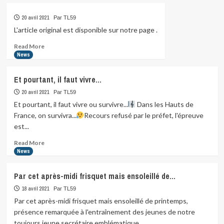
about
Ensemble,
20 avril 2021
Par TL59
unis
et
L'article original est disponible sur notre page .
solidaires,
Read
Read More
sauvons
more
News
nos
about
organisations…
Et pourtant, il faut vivre…
20 avril 2021
Par TL59
Et pourtant, il faut vivre ou survivre...
Dans les Hauts de
France, on survivra...
Recours refusé par le préfet, l'épreuve
est...
Read
Read More
more
News
about
Et
Par cet après-midi frisquet mais ensoleillé de…
pourtant,
il
18 avril 2021
Par TL59
faut
Par cet après-midi frisquet mais ensoleillé de printemps,
vivre…
présence remarquée à l'entraînement des jeunes de notre
toujours jeune secrétaire emblématique...