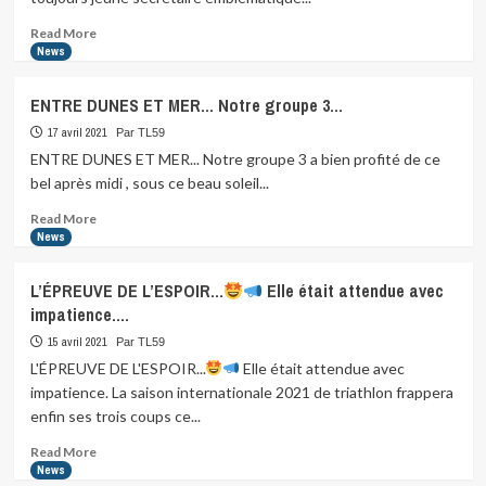
Read
Read More
more
News
about
Par
ENTRE DUNES ET MER… Notre groupe 3…
cet
après-
17 avril 2021
Par TL59
midi
ENTRE DUNES ET MER... Notre groupe 3 a bien profité de ce
frisquet
bel après midi , sous ce beau soleil...
mais
ensoleillé
Read
Read More
de…
more
News
about
ENTRE
L’ÉPREUVE DE L’ESPOIR…
Elle était attendue avec
DUNES
impatience.…
ET
MER…
15 avril 2021
Par TL59
Notre
L'ÉPREUVE DE L'ESPOIR...
Elle était attendue avec
groupe
impatience. La saison internationale 2021 de triathlon frappera
3…
enfin ses trois coups ce...
Read
Read More
more
News