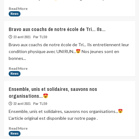
partager
cette…
Read
Read More
more
News
about
Et
Bravo aux coachs de notre école de Tri… Ils…
toujours
de
23 avril 2021
Par TL59
belles
Bravo aux coachs de notre école de Tri... Ils entretiennent leur
images
condition physique avec UNIRUN...
Nos jeunes sont en
des
bonnes...
jeunes
de…
Read
Read More
more
News
about
Bravo
Ensemble, unis et solidaires, sauvons nos
aux
organisations…
coachs
de
22 avril 2021
Par TL59
notre
Ensemble, unis et solidaires, sauvons nos organisations...
école
L'article original est disponible sur notre page .
de
Tri…
Read
Read More
Ils…
more
News