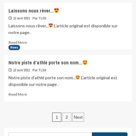
about
L’ÉPREUVE
Laissons nous rêver…
DE
L’ESPOIR…
13 avril 2021
Par TL59
Laissons nous rêver...
L'article original est disponible sur
notre page .
Elle
était
Read
Read More
attendue
more
News
avec
about
impatience.
Laissons
Notre piste d’athlé porte son nom…
…
nous
rêver…
12 avril 2021
Par TL59
Notre piste d'athlé porte son nom...
L'article original est
disponible sur notre page .
Read
Read More
more
about
Notre
Pagination
piste
1
2
Next
d’athlé
des
porte
son
Rechercher :