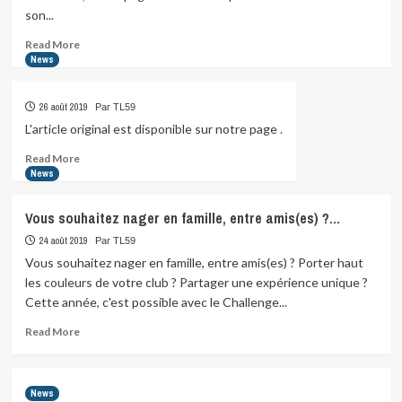
et
son...
BF4
sont…
Read
Read More
more
News
about
Relais
26 août 2019
Par TL59
de
château
L'article original est disponible sur notre page .
pour
Read
Read More
la
more
News
famille
about
Delangue
à
Vous souhaitez nager en famille, entre amis(es) ?…
Chantilly…
24 août 2019
Par TL59
Alexandre,
Vous souhaitez nager en famille, entre amis(es) ? Porter haut
…
les couleurs de votre club ? Partager une expérience unique ?
Cette année, c'est possible avec le Challenge...
Read
Read More
more
about
Vous
News
souhaitez