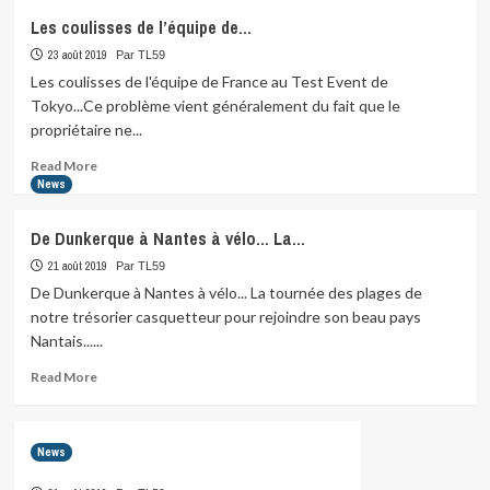
nager
Les coulisses de l’équipe de…
en
23 août 2019
famille,
Par TL59
entre amis(es) ?…
Les coulisses de l'équipe de France au Test Event de
Tokyo...Ce problème vient généralement du fait que le
propriétaire ne...
Read
Read More
more
News
about
Les
De Dunkerque à Nantes à vélo… La…
coulisses
de
21 août 2019
Par TL59
l’équipe
De Dunkerque à Nantes à vélo... La tournée des plages de
de…
notre trésorier casquetteur pour rejoindre son beau pays
Nantais......
Read
Read More
more
about
De
News
Dunkerque
à