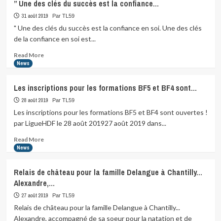
” Une des clés du succès est la confiance…
31 août 2019
Par TL59
" Une des clés du succès est la confiance en soi. Une des clés
de la confiance en soi est...
Read
Read More
more
News
about
”
Les inscriptions pour les formations BF5 et BF4 sont…
Une
des
28 août 2019
Par TL59
clés
Les inscriptions pour les formations BF5 et BF4 sont ouvertes !
du
par LigueHDF le 28 août 201927 août 2019 dans...
succès
est
Read
Read More
la
more
News
confiance…
about
Les
Relais de château pour la famille Delangue à Chantilly…
inscriptions
Alexandre,…
pour
les
27 août 2019
Par TL59
formations
Relais de château pour la famille Delangue à Chantilly...
BF5
Alexandre, accompagné de sa soeur pour la natation et de