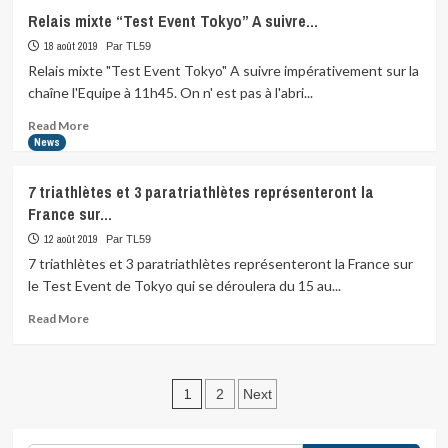
Reprise
Relais mixte “Test Event Tokyo” A suivre…
des
entraînements
18 août 2019
Par TL59
de
Relais mixte "Test Event Tokyo" A suivre impérativement sur la
natation
chaîne l'Equipe à 11h45. On n' est pas à l'abri...
en…
Read
Read More
more
News
about
Relais
7 triathlètes et 3 paratriathlètes représenteront la
mixte
France sur…
“Test
Event
12 août 2019
Par TL59
Tokyo”
7 triathlètes et 3 paratriathlètes représenteront la France sur
A
le Test Event de Tokyo qui se déroulera du 15 au...
suivre…
Read
Read More
more
about
7
Pagination
triathlètes
1
2
Next
et
des
3