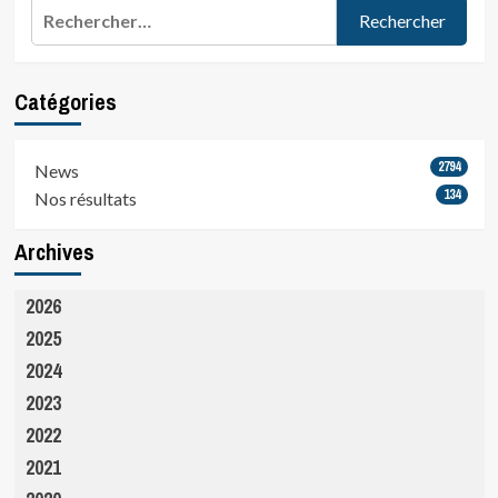
paratriathlètes
publications
Rechercher :
représenteront
la
France
sur…
Catégories
2794
News
134
Nos résultats
Archives
2026
2025
2024
2023
2022
2021