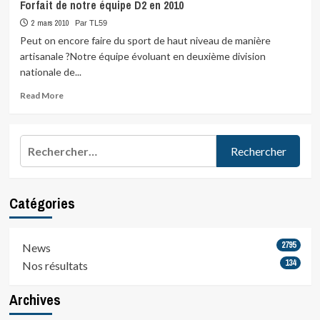
Forfait de notre équipe D2 en 2010
2 mars 2010
Par TL59
Peut on encore faire du sport de haut niveau de manière
artisanale ?Notre équipe évoluant en deuxième division
nationale de...
Read
Read More
more
about
Forfait
Rechercher :
de
notre
équipe
D2
Catégories
en
2010
2795
News
134
Nos résultats
Archives