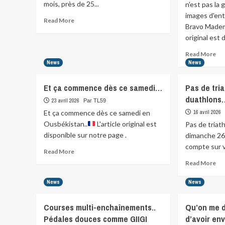
mois, près de 25...
n'est pas la 
images d'entr
Read
Read More
Bravo Madem
more
original est d
about
Quand
Re
Read More
faut
mo
News
News
y
abo
aller,
Fou
faut
Et ça commence dès ce samedi…
Pas de tria
cou
y…
duathlons
Le
23 avril 2026
Par TL59
spo
Et ça commence dès ce samedi en
16 avril 2026
n’e
Ousbékistan..
L'article original est
Pas de triat
pas
disponible sur notre page .
dimanche 26 
la
compte sur v
gue
Read
Read More
…
more
Re
Read More
about
mo
Et
abo
News
News
ça
Pa
commence
de
Courses multi-enchaînements..
Qu’on me d
dès
tri
ce
Pédales douces comme GIIGI
d’avoir env
ni