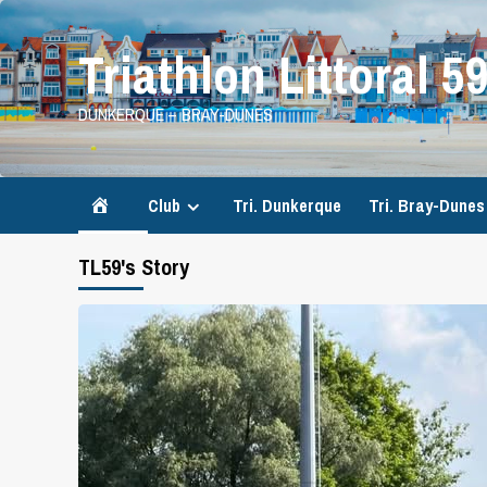
Skip
to
Triathlon Littoral 5
content
DUNKERQUE – BRAY-DUNES
Accueil
Club
Tri. Dunkerque
Tri. Bray-Dunes
TL59's Story