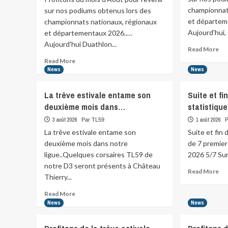
championnat
sur nos podiums obtenus lors des
et départem
championnats nationaux, régionaux
Aujourd'hui,
et départementaux 2026..…
Aujourd'hui Duathlon...
Re
Read More
mo
Read
Read More
abo
more
News
News
Pro
about
du
Profitons
La trêve estivale entame son
Suite et fi
mo
du
deuxième mois dans…
statistiqu
d’A
mois
po
d’Août
3 août 2026
1 août 2026
Par TL59
pour
La trêve estivale entame son
Suite et fin
revenir…
deuxième mois dans notre
de 7 premiers
ligue..Quelques corsaires TL59 de
2026 5/7 Sur l
notre D3 seront présents à Château
Re
Read More
Thierry...
mo
abo
Read
Read More
Sui
more
News
News
et
about
fin
La
de