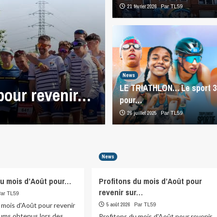
21 février 2026
Par TL59
News
News
LE TRIATHLON… Le sport 3
 pour revenir…
Profitons du m
pour…
6 août 2026
26 juillet 2025
Par TL59
Par TL59
News
du mois d’Août pour…
Profitons du mois d’Août pour
revenir sur…
Par TL59
 mois d'Août pour revenir
5 août 2026
Par TL59
iums obtenus lors des
Profitons du mois d'Août pour revenir