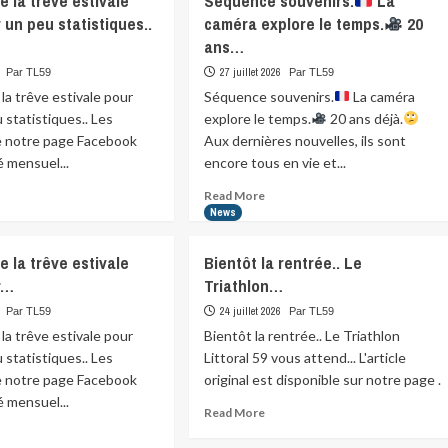
e la trêve estivale
Séquence souvenirs.
La
de
s
 un peu statistiques..
caméra explore le temps.
20
la
ts
ans…
trêve
tistiques…
estivale
27 juillet 2026
Par TL59
Par TL59
pour
 la trêve estivale pour
Séquence souvenirs.
La caméra
parler
 statistiques.. Les
explore le temps.
20 ans déjà.
un
peu
de notre page Facebook
Aux dernières nouvelles, ils sont
statistiques..
é mensuel...
encore tous en vie et...
…
ad
Read
Read More
re
more
News
ut
about
fitons
Séquence
e la trêve estivale
Bientôt la rentrée.. Le
souvenirs.
r…
Triathlon…
ve
La
24 juillet 2026
Par TL59
Par TL59
ivale
caméra
 la trêve estivale pour
Bientôt la rentrée.. Le Triathlon
r
explore
 statistiques.. Les
Littoral 59 vous attend... L'article
ler
le
de notre page Facebook
original est disponible sur notre page .
temps.
é mensuel...
Read
Read More
tistiques..
20
more
ad
ans…
about