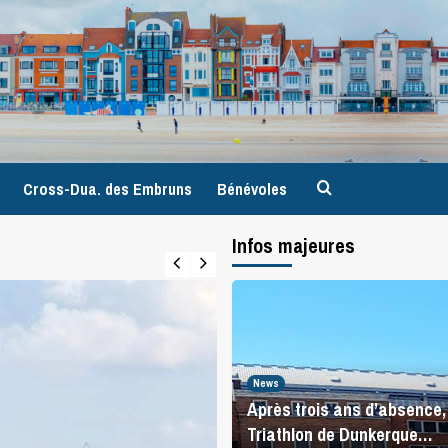
9
Cross-Dua. des Embruns
Bénévoles
Infos majeures
News
Après trois ans d’absence, 
Triathlon de Dunkerque…