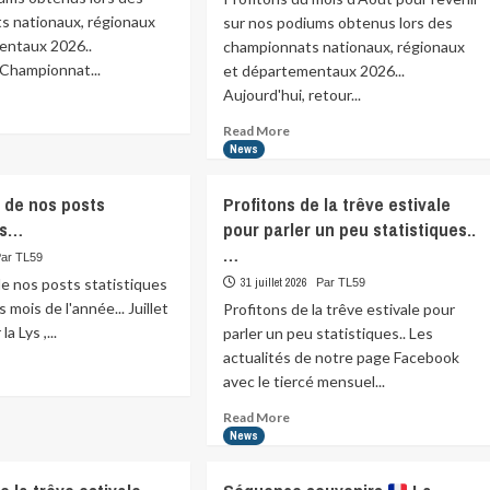
s nationaux, régionaux
sur nos podiums obtenus lors des
entaux 2026..
championnats nationaux, régionaux
 Championnat...
et départementaux 2026...
Aujourd'hui, retour...
ad
re
Read
Read More
ut
more
News
fitons
about
Profitons
n de nos posts
Profitons de la trêve estivale
is
du
es…
pour parler un peu statistiques..
oût
mois
ur…
…
d’Août
Par TL59
pour
 de nos posts statistiques
31 juillet 2026
Par TL59
revenir
 mois de l'année... Juillet
Profitons de la trêve estivale pour
sur…
a Lys ,...
parler un peu statistiques.. Les
actualités de notre page Facebook
ad
avec le tiercé mensuel...
re
ut
Read
Read More
te
more
News
about
Profitons