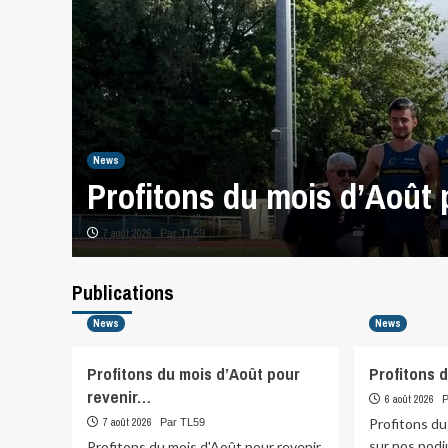
News
es…
Profitons du mois d’Août
7 août 2026
Par TL59
Publications
News
News
Profitons du mois d’Août pour
Profitons 
revenir…
6 août 2026
7 août 2026
Profitons du
Par TL59
sur nos pod
Profitons du mois d'Août pour revenir