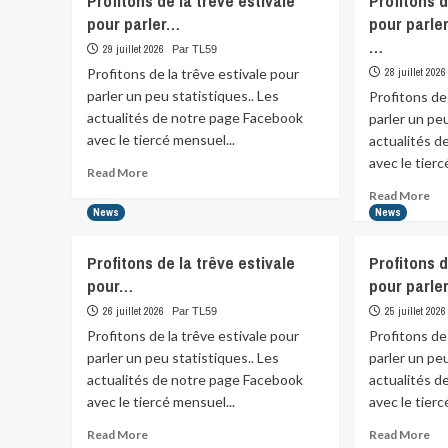
Profitons de la trêve estivale
Profitons d
trêve
no
pour parler…
pour parler
estivale
pos
entame
…
29 juillet 2026
Par TL59
sta
son
Profitons de la trêve estivale pour
28 juillet 2026
deuxième
parler un peu statistiques.. Les
Profitons de
mois
actualités de notre page Facebook
parler un peu
dans…
avec le tiercé mensuel...
actualités 
avec le tierc
Read
Read More
more
Re
Read More
about
mo
News
News
Profitons
abo
de
Pro
Profitons de la trêve estivale
Profitons d
la
de
pour…
pour parle
trêve
la
estivale
trê
26 juillet 2026
25 juillet 2026
Par TL59
pour
est
Profitons de la trêve estivale pour
Profitons de
parler…
pou
parler un peu statistiques.. Les
parler un peu
par
actualités de notre page Facebook
actualités 
un
avec le tiercé mensuel...
avec le tierc
peu
sta
Read
Re
Read More
Read More
…