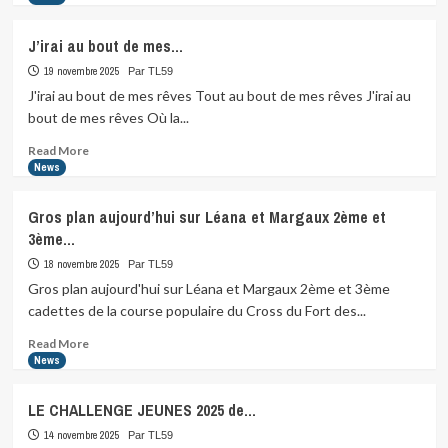
about
Il
J’irai au bout de mes…
reste
encore
19 novembre 2025
Par TL59
quelques
J'irai au bout de mes rêves Tout au bout de mes rêves J'irai au
places…
bout de mes rêves Où la...
Read
Read More
more
News
about
J’irai
Gros plan aujourd’hui sur Léana et Margaux 2ème et
au
3ème…
bout
de
18 novembre 2025
Par TL59
mes…
Gros plan aujourd'hui sur Léana et Margaux 2ème et 3ème
cadettes de la course populaire du Cross du Fort des...
Read
Read More
more
News
about
Gros
LE CHALLENGE JEUNES 2025 de…
plan
aujourd’hui
14 novembre 2025
Par TL59