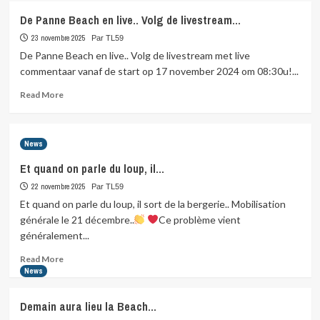
LE
De Panne Beach en live.. Volg de livestream…
CHALLENGE
ADULTES
23 novembre 2025
Par TL59
2025
De Panne Beach en live.. Volg de livestream met live
de
commentaar vanaf de start op 17 november 2024 om 08:30u!...
notre
LIGUE
Read
Read More
a
more
rendu…
about
De
News
Panne
Beach
Et quand on parle du loup, il…
en
22 novembre 2025
live..
Par TL59
Volg
Et quand on parle du loup, il sort de la bergerie.. Mobilisation
de
générale le 21 décembre..
Ce problème vient
livestream…
généralement...
Read
Read More
more
News
about
Et
Demain aura lieu la Beach…
quand