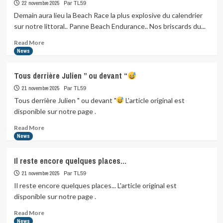
on
22 novembre 2025
Par TL59
parle
Demain aura lieu la Beach Race la plus explosive du calendrier
du
sur notre littoral.. Panne Beach Endurance.. Nos briscards du...
loup,
il…
Read
Read More
more
News
about
Demain
Tous derrière Julien ” ou devant “
aura
lieu
21 novembre 2025
Par TL59
la
Tous derrière Julien " ou devant "
L'article original est
Beach…
disponible sur notre page .
Read
Read More
more
News
about
Tous
Il reste encore quelques places…
derrière
Julien
21 novembre 2025
Par TL59
”
Il reste encore quelques places... L'article original est
ou
disponible sur notre page .
devant
“
Read
Read More
more
News