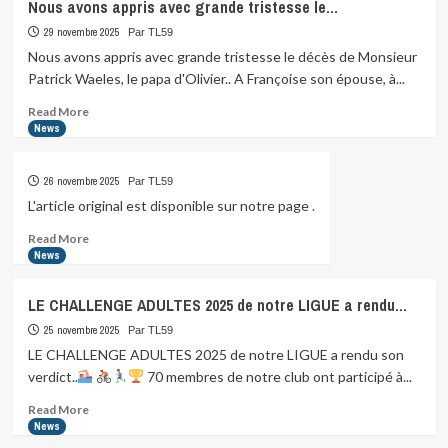
Nous avons appris avec grande tristesse le…
29 novembre 2025
Par TL59
Nous avons appris avec grande tristesse le décès de Monsieur
Patrick Waeles, le papa d'Olivier.. A Françoise son épouse, à...
Read
Read More
more
News
about
Nous
26 novembre 2025
Par TL59
avons
appris
L'article original est disponible sur notre page .
avec
Read
Read More
grande
more
News
tristesse
about
le…
LE CHALLENGE ADULTES 2025 de notre LIGUE a rendu…
25 novembre 2025
Par TL59
LE CHALLENGE ADULTES 2025 de notre LIGUE a rendu son
verdict..
70 membres de notre club ont participé à...
Read
Read More
more
News
about