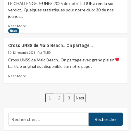
sur
LE CHALLENGE JEUNES 2025 de notre LIGUE a rendu son
Léana
verdict.. Quelques statistiques pour notre club: 30 de nos
et
jeunes...
Margaux
2ème
Read
Read More
et
more
News
3ème…
about
LE
Cross UNSS de Malo Beach.. On partage…
CHALLENGE
JEUNES
13 novembre 2025
Par TL59
2025
Cross UNSS de Malo Beach.. On partage avec grand plaisir..
de…
L'article original est disponible sur notre page .
Read
Read More
more
about
Cross
Pagination
UNSS
1
2
3
Next
de
des
Malo
Beach..
publications
Rechercher :
On
partage…