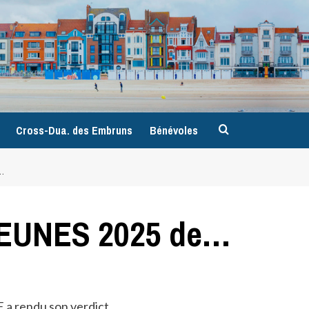
9
Cross-Dua. des Embruns
Bénévoles
…
EUNES 2025 de…
 rendu son verdict..