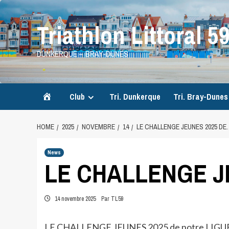
Skip
to
Triathlon Littoral 5
content
DUNKERQUE – BRAY-DUNES
Accueil
Club
Tri. Dunkerque
Tri. Bray-Dunes
HOME
2025
NOVEMBRE
14
LE CHALLENGE JEUNES 2025 DE
News
LE CHALLENGE J
14 novembre 2025
Par TL59
LE CHALLENGE JEUNES 2025 de notre LIGUE a