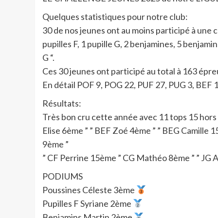
Quelques statistiques pour notre club:
30 de nos jeunes ont au moins participé à une c
pupilles F, 1 pupille G, 2 benjamines, 5 benjamin
G “.
Ces 30 jeunes ont participé au total à 163 épr
En détail POF 9, POG 22, PUF 27, PUG 3, BEF 1
Résultats:
Très bon cru cette année avec 11 tops 15 ho
Elise 6ème ” ” BEF Zoé 4ème ” ” BEG Camille
9ème ”
” CF Perrine 15ème ” CG Mathéo 8ème ” ” JG 
PODIUMS
Poussines Céleste 3ème
Pupilles F Syriane 2ème
Benjamins Martin 2ème