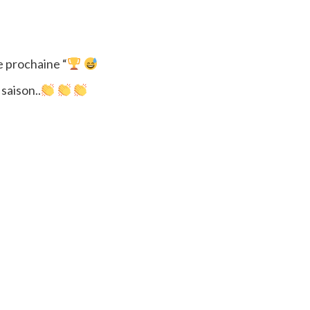
e prochaine “
 saison..