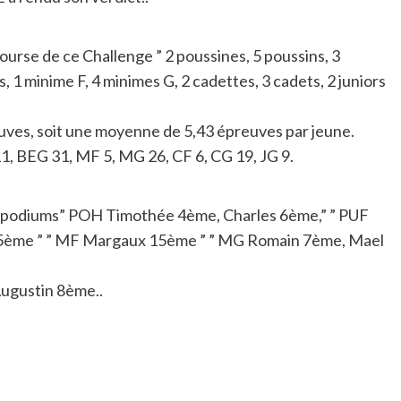
ourse de ce Challenge ” 2 poussines, 5 poussins, 3
s, 1 minime F, 4 minimes G, 2 cadettes, 3 cadets, 2 juniors
euves, soit une moyenne de 5,43 épreuves par jeune.
1, BEG 31, MF 5, MG 26, CF 6, CG 19, JG 9.
rs podiums” POH Timothée 4ème, Charles 6ème,” ” PUF
 15ème ” ” MF Margaux 15ème ” ” MG Romain 7ème, Mael
Augustin 8ème..