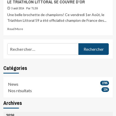
LE TRIATHLON LITTORAL SE COUVRE D’OR
3 août 2014
Par TL59
Une belle brochette de champions! Ce vendredi 1er Août, le
Triathlon Littoral 59 a été officialisé champion de France des...
Read
Read More
more
about
LE
Rechercher :
TRIATHLON
LITTORAL
SE
COUVRE
Catégories
D’OR
2795
News
134
Nos résultats
Archives
2026