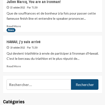
Julien Marcq, You are an ironman!
22 octobre 2012
Par TL59
Que de souffrances et de bonheur à la fois pour passer cette
fameuse finish line et entendre le speaker prononcer...
Read
Read More
more
News
about
Julien
HAWAII, j’y suis arrivé
Marcq,
You
19 octobre 2012
Par TL59
are
Qui devient triathlète à envie de participer à l’ironman d’Hawaii.
an
C’est le berceau du triathlon et le plus réputé de...
ironman!
Read
Read More
more
about
HAWAII,
Rechercher :
j’y
suis
arrivé
Catégories