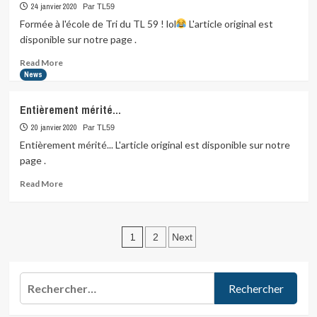
du
24 janvier 2020
Par TL59
Monde,
Formée à l'école de Tri du TL 59 ! lol
L'article original est
Javier
disponible sur notre page .
Gomez
vient…
Read
Read More
more
News
about
Formée
Entièrement mérité…
à
l’école
20 janvier 2020
Par TL59
de
Entièrement mérité... L'article original est disponible sur notre
Tri
page .
du
TL
Read
Read More
59
more
!
about
lol
Entièrement
Pagination
mérité…
1
2
Next
des
publications
Rechercher :