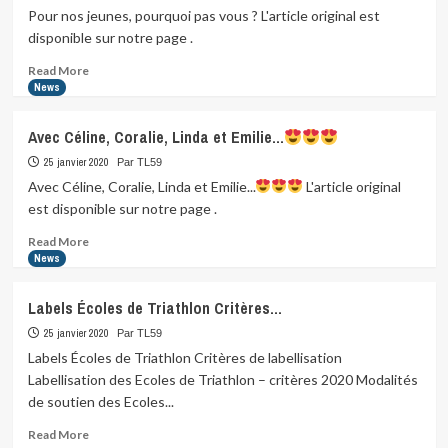
pour
Pour nos jeunes, pourquoi pas vous ? L'article original est
notre
disponible sur notre page .
club
???
Read
Read More
more
News
about
Pour
Avec Céline, Coralie, Linda et Emilie…
nos
jeunes,
25 janvier 2020
Par TL59
pourquoi
Avec Céline, Coralie, Linda et Emilie...
L'article original
pas
est disponible sur notre page .
vous…
Read
Read More
more
News
about
Avec
Labels Écoles de Triathlon Critères…
Céline,
Coralie,
25 janvier 2020
Par TL59
Linda
Labels Écoles de Triathlon Critères de labellisation
et
Labellisation des Ecoles de Triathlon – critères 2020 Modalités
Emilie…
de soutien des Ecoles...
Read
Read More