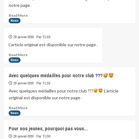
TL
notre page .
59
Or
Read
Read More
more
News
:
about
Charlotte…
Road
29 janvier 2020
Par TL59
to
Tokyo…
L'article original est disponible sur notre page .
Vincent
Read
Read More
Luis
more
News
about
Avec quelques médailles pour notre club ???
29 janvier 2020
Par TL59
Avec quelques médailles pour notre club ???
L'article
original est disponible sur notre page .
Read
Read More
more
News
about
Avec
Pour nos jeunes, pourquoi pas vous…
quelques
médailles
26 janvier 2020
Par TL59