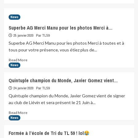
more
about
Labels
News
Écoles
de
Superbe AG Merci Manu pour les photos Merci à…
Triathlon
25 janvier 2020
Critères…
Par TL59
Superbe AG Merci Manu pour les photos Merci à toutes et à
tous pour votre présence, vous étiez plus de...
Read
Read More
more
News
about
Superbe
Quintuple champion du Monde, Javier Gomez vient…
AG
Merci
24 janvier 2020
Par TL59
Manu
Quintuple champion du Monde, Javier Gomez vient de signer
pour
au club de Liévin et sera présent le 21 Juin à...
les
photos
Read
Read More
Merci
more
News
à…
about
Quintuple
Formée à l’école de Tri du TL 59 ! lol
champion