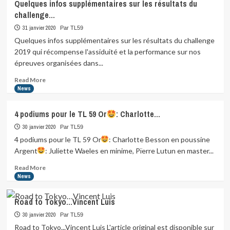
Quelques infos supplémentaires sur les résultats du
challenge…
31 janvier 2020
Par TL59
Quelques infos supplémentaires sur les résultats du challenge
2019 qui récompense l'assiduité et la performance sur nos
épreuves organisées dans...
Read
Read More
more
News
about
Quelques
4 podiums pour le TL 59 Or
: Charlotte…
infos
supplémentaires
30 janvier 2020
Par TL59
sur
4 podiums pour le TL 59 Or
: Charlotte Besson en poussine
les
Argent
: Juliette Waeles en minime, Pïerre Lutun en master...
résultats
du
Read
Read More
challenge…
more
News
about
4
Road to Tokyo…Vincent Luis
podiums
pour
30 janvier 2020
Par TL59
le
Road to Tokyo...Vincent Luis L'article original est disponible sur