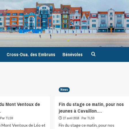
9
Cross-Dua. des Embruns
Bénévoles
News
du Mont Ventoux de
Fin du stage ce matin, pour nos
…
jeunes à Cavaillon.…
27 avril 2018
Par TL59
Par TL59
u Mont Ventoux de Léo et
Fin du stage ce matin, pour nos