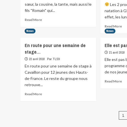
L’ÉQUIPE
sœur, la cousine, la tante, mais aussi le
Les 2 pro
fils "Romain" qui...
natation à G
Annulez…
effet, les lun
Read
Read More
more
Re
Read More
about
mo
News
News
Chez
abo
les
En route pour une semaine de
Elle est pa
Lobbrecht,
Les
stage…
il
2
21 avril 2018
y…
pro
22 avril 2018
Elle est pas b
Par TL59
ent
programme d
En route pour une semaine de stage à
de nos jeunes
Cavaillon pour 12 jeunes des Hauts-
de-France. Le reste du groupe nous
Re
Read More
retrouve...
mo
abo
Read
Read More
Elle
more
est
about
pas
En
Pa
bel
route
1
la…
pour
de
une