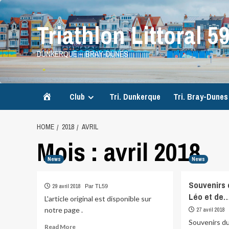
Skip
to
Triathlon Littoral 5
content
DUNKERQUE – BRAY-DUNES
Accueil
Club
Tri. Dunkerque
Tri. Bray-Dunes
HOME
2018
AVRIL
Mois :
avril 2018
News
News
Souvenirs 
29 avril 2018
Par TL59
Léo et de
L'article original est disponible sur
notre page .
27 avril 2018
Souvenirs d
Read
Read More