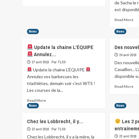
de Sacha le r
more
about
est disponib
Re
Read More
mo
abo
News
News
Sou
du
Update la chaine L’ÉQUIPE
Des nouvel
Mo
Annulez…
Ven
24 avril 2018
de
27 avril 2018
Des nouvelle
Par TL59
Lé
Cavaillon... L
Update la chaine L’ÉQUIPE
et
disponible s
Annulez vos barbecues les
de
triathlètes, demain soir c'est WTS !
Re
Read More
Les courses de la...
mo
abo
Read
Read More
De
more
News
News
nou
about
de
Chez les Lobbrecht, il y…
Les 2 p
no
Update
jeu
entraînem
la
23 avril 2018
Par TL59
chaine
Chez les Lobbrecht, il y a la mère, la
22 avril 2018