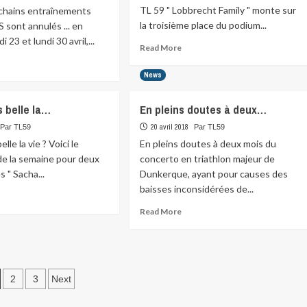
TL 59 " Lobbrecht Family " monte sur
chains entraînements
la troisième place du podium...
S sont annulés ... en
di 23 et lundi 30 avril,...
Read
Read More
more
ad
about
re
News
L’image
ut
du
s belle la…
En pleins doutes à deux…
jour…
Le
20 avril 2018
Par TL59
Par TL59
team…
chains
elle la vie ? Voici le
En pleins doutes à deux mois du
raînements…
e la semaine pour deux
concerto en triathlon majeur de
 " Sacha...
Dunkerque, ayant pour causes des
baisses inconsidérées de...
ad
re
Read
Read More
ut
more
about
En
pleins
gination
le
doutes
2
3
Next
à
s
deux…