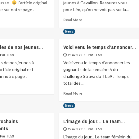
usse...
L'article original
jeunes à Cavaillon. Rassurez vous
le sur notre page .
pour Léo, qu'on ne voit pas sur la...
ad
Read
Read More
re
more
ut
about
News
venirs
Fin
du
les de nos jeunes…
Voici venu le temps d’annoncer…
nt
stage
toux
ce
23 avril 2018
Par TL59
Par TL59
matin,
s de nos jeunes à
Voici venu le temps d'annoncer les
o
pour
'article original est
gagnants de la semaine 5 du
nos
ur notre page .
challenge Strava du TL59 : Temps
…
jeunes
total des...
à
ad
Cavaillon.
re
Read
Read More
…
ut
more
s
about
News
velles
Voici
venu
rochains
L’image du jour… Le team…
s
le
nes…
ents…
temps
22 avril 2018
Par TL59
d’annoncer…
L'image du jour... Le team féminin du
Par TL59