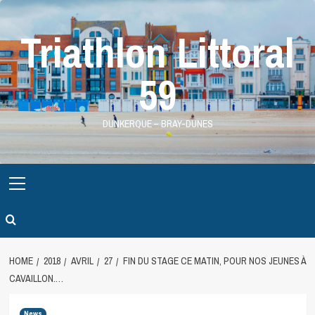
Skip
to
Triathlon Littoral
content
59
DUNKERQUE – BRAY-DUNES
Primary
Menu
HOME
2018
AVRIL
27
FIN DU STAGE CE MATIN, POUR NOS JEUNES À
CAVAILLON.…
News