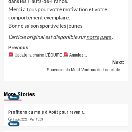
dans les Hauts-de-France.
Merci a tous pour votre motivation et votre
comportement exemplaire.
Bonne saison sportive les jeunes.
L’article original est disponible sur
notre page
.
Post
Previous:
Update la chaine L’ÉQUIPE
Annulez…
navigation
Next:
Souvenirs du Mont Ventoux de Léo et de…
More Stories
News
Profitons du mois d’Août pour revenir…
7 août 2026
Par TL59
News