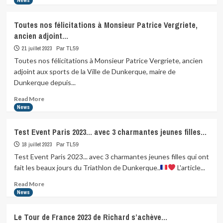
News
se…
about
Le
Toutes nos félicitations à Monsieur Patrice Vergriete,
Pass’Sport
ancien adjoint…
est
reconduit
21 juillet 2023
Par TL59
pour
Toutes nos félicitations à Monsieur Patrice Vergriete, ancien
la
adjoint aux sports de la Ville de Dunkerque, maire de
saison
Dunkerque depuis...
2023-
2024
Read
Read More
!
more
News
Il…
about
Toutes
Test Event Paris 2023… avec 3 charmantes jeunes filles…
nos
félicitations
18 juillet 2023
Par TL59
à
Test Event Paris 2023... avec 3 charmantes jeunes filles qui ont
Monsieur
fait les beaux jours du Triathlon de Dunkerque..
L'article...
Patrice
Vergriete,
Read
Read More
ancien
more
News
adjoint…
about
Test
Le Tour de France 2023 de Richard s’achève…
Event