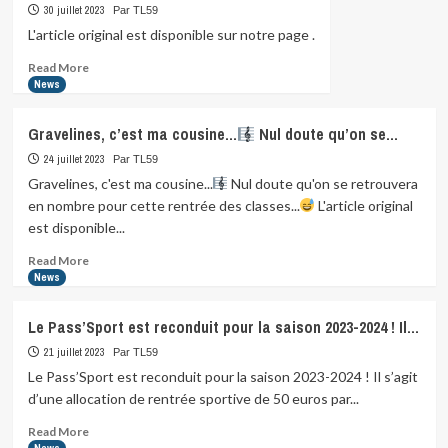
30 juillet 2023
Par TL59
L'article original est disponible sur notre page .
Read
Read More
more
News
about
Gravelines, c’est ma cousine…
Nul doute qu’on se…
24 juillet 2023
Par TL59
Gravelines, c'est ma cousine...
Nul doute qu'on se retrouvera
en nombre pour cette rentrée des classes...
L'article original
est disponible...
Read
Read More
more
News
about
Gravelines,
Le Pass’Sport est reconduit pour la saison 2023-2024 ! Il…
c’est
ma
21 juillet 2023
Par TL59
cousine…
Le Pass’Sport est reconduit pour la saison 2023-2024 ! Il s’agit
d’une allocation de rentrée sportive de 50 euros par...
Nul
doute
Read
Read More
qu’on
more