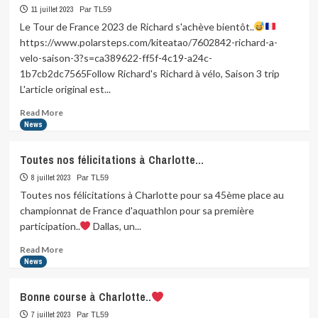
Paris
11 juillet 2023
Par TL59
2023…
Le Tour de France 2023 de Richard s'achève bientôt..
avec
https://www.polarsteps.com/kiteatao/7602842-richard-a-
3
velo-saison-3?s=ca389622-ff5f-4c19-a24c-
charmantes
1b7cb2dc7565Follow Richard's Richard à vélo, Saison 3 trip
jeunes
L'article original est...
filles…
Read
Read More
more
News
about
Le
Toutes nos félicitations à Charlotte…
Tour
de
8 juillet 2023
Par TL59
France
Toutes nos félicitations à Charlotte pour sa 45ème place au
2023
championnat de France d'aquathlon pour sa première
de
participation..
Dallas, un...
Richard
s’achève…
Read
Read More
more
News
about
Toutes
Bonne course à Charlotte..
nos
félicitations
7 juillet 2023
Par TL59