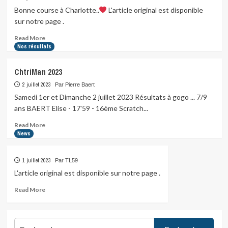
à
Bonne course à Charlotte..
L'article original est disponible
Charlotte…
sur notre page .
Read
Read More
more
Nos résultats
about
Bonne
ChtriMan 2023
course
à
2 juillet 2023
Par Pierre Baert
Charlotte..
Samedi 1er et Dimanche 2 juillet 2023 Résultats à gogo ... 7/9
ans BAERT Elise - 17'59 - 16ème Scratch...
Read
Read More
more
News
about
ChtriMan
1 juillet 2023
Par TL59
2023
L'article original est disponible sur notre page .
Read
Read More
more
about
Rechercher :