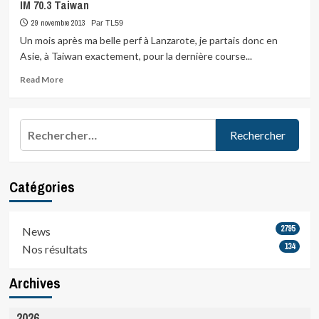
IM 70.3 Taiwan
29 novembre 2013
Par TL59
Un mois après ma belle perf à Lanzarote, je partais donc en
Asie, à Taiwan exactement, pour la dernière course...
Read
Read More
more
about
IM
Rechercher :
70.3
Taiwan
Catégories
2795
News
134
Nos résultats
Archives
2026