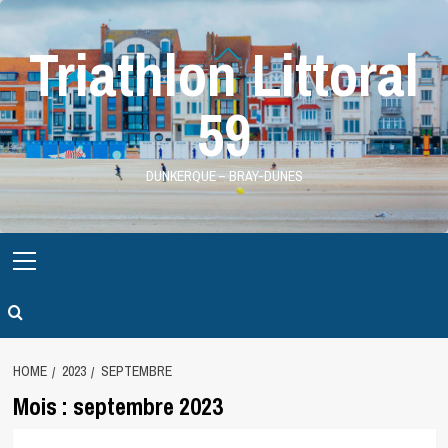
Skip
to
Triathlon Littoral
content
59
DUNKERQUE – BRAY-DUNES
Primary
Menu
HOME
2023
SEPTEMBRE
Mois :
septembre 2023