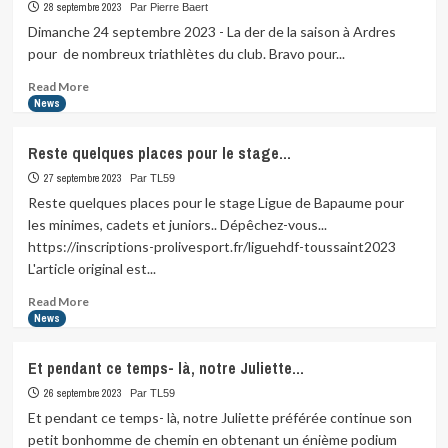
Tourlaville
28 septembre 2023
Par Pierre Baert
2023
Dimanche 24 septembre 2023 - La der de la saison à Ardres
pour de nombreux triathlètes du club. Bravo pour...
Read
Read More
more
News
about
Triathlon
Reste quelques places pour le stage…
et
Duathlon
27 septembre 2023
Par TL59
d’Ardes
Reste quelques places pour le stage Ligue de Bapaume pour
2023
les minimes, cadets et juniors.. Dépêchez-vous...
https://inscriptions-prolivesport.fr/liguehdf-toussaint2023
L'article original est...
Read
Read More
more
News
about
Reste
Et pendant ce temps- là, notre Juliette…
quelques
places
26 septembre 2023
Par TL59
pour
Et pendant ce temps- là, notre Juliette préférée continue son
le
petit bonhomme de chemin en obtenant un énième podium