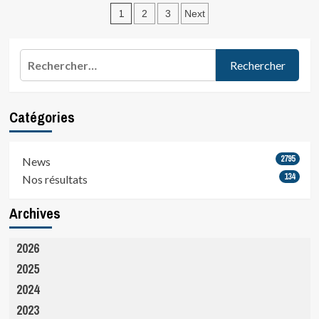
Pagination
clin
1
2
3
Next
d’oeil
des
et
hommage
publications
Rechercher :
à
Rémi
Rampteau,
triathlète…
Catégories
2795
News
134
Nos résultats
Archives
2026
2025
2024
2023