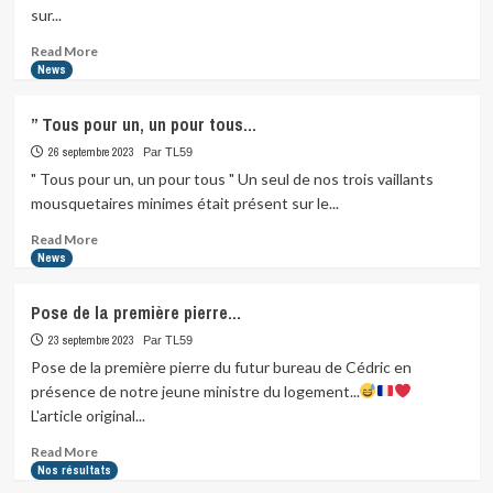
stage…
sur...
Read
Read More
more
News
about
Et
” Tous pour un, un pour tous…
pendant
ce
26 septembre 2023
Par TL59
temps-
" Tous pour un, un pour tous " Un seul de nos trois vaillants
là,
mousquetaires minimes était présent sur le...
notre
Juliette…
Read
Read More
more
News
about
”
Pose de la première pierre…
Tous
pour
23 septembre 2023
Par TL59
un,
Pose de la première pierre du futur bureau de Cédric en
un
présence de notre jeune ministre du logement...
pour
L'article original...
tous…
Read
Read More
more
Nos résultats
about