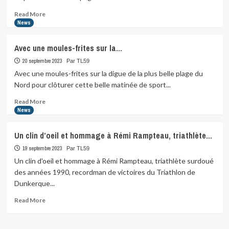
Read
Read More
more
News
about
Bravo
Avec une moules-frites sur la…
à
Simon,
20 septembre 2023
Par TL59
le
Avec une moules-frites sur la digue de la plus belle plage du
prince
Nord pour clôturer cette belle matinée de sport...
de
Knokke..
Read
Read More
more
News
about
Avec
Un clin d’oeil et hommage à Rémi Rampteau, triathlète…
une
moules-
19 septembre 2023
Par TL59
frites
Un clin d'oeil et hommage à Rémi Rampteau, triathlète surdoué
sur
des années 1990, recordman de victoires du Triathlon de
la…
Dunkerque...
Read
Read More
more
about
Un