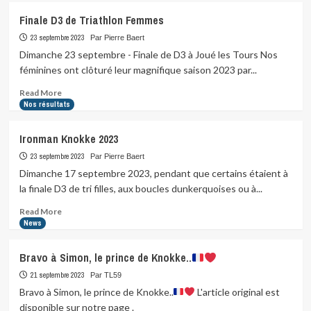
Pose
Finale D3 de Triathlon Femmes
de
la
23 septembre 2023
Par Pierre Baert
première
Dimanche 23 septembre - Finale de D3 à Joué les Tours Nos
pierre…
féminines ont clôturé leur magnifique saison 2023 par...
Read
Read More
more
Nos résultats
about
Finale
Ironman Knokke 2023
D3
de
23 septembre 2023
Par Pierre Baert
Triathlon
Dimanche 17 septembre 2023, pendant que certains étaient à
Femmes
la finale D3 de tri filles, aux boucles dunkerquoises ou à...
Read
Read More
more
News
about
Ironman
Bravo à Simon, le prince de Knokke..
Knokke
2023
21 septembre 2023
Par TL59
Bravo à Simon, le prince de Knokke..
L'article original est
disponible sur notre page .