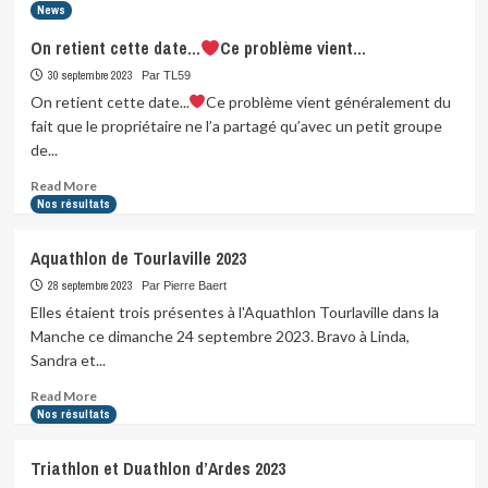
News
On retient cette date…
Ce problème vient…
30 septembre 2023
Par TL59
On retient cette date...
Ce problème vient généralement du
fait que le propriétaire ne l’a partagé qu’avec un petit groupe
de...
Read
Read More
more
Nos résultats
about
On
Aquathlon de Tourlaville 2023
retient
cette
28 septembre 2023
Par Pierre Baert
date…
Elles étaient trois présentes à l'Aquathlon Tourlaville dans la
Manche ce dimanche 24 septembre 2023. Bravo à Linda,
Ce
Sandra et...
problème
vient…
Read
Read More
more
Nos résultats
about
Aquathlon
Triathlon et Duathlon d’Ardes 2023
de