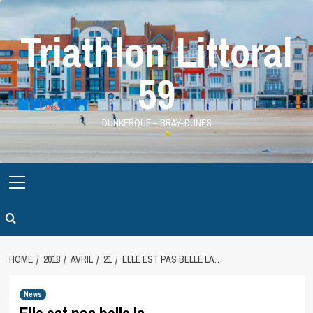
Skip
to
Triathlon Littoral
content
59
DUNKERQUE – BRAY-DUNES
Primary
Menu
HOME
2018
AVRIL
21
ELLE EST PAS BELLE LA…
News