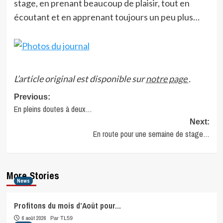
stage, en prenant beaucoup de plaisir, tout en
écoutant et en apprenant toujours un peu plus…
L’article original est disponible sur
notre page
.
Post
Previous:
En pleins doutes à deux…
navigation
Next:
En route pour une semaine de stage…
More Stories
News
Profitons du mois d’Août pour…
6 août 2026
Par TL59