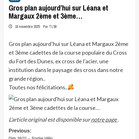
Gros plan aujourd’hui sur Léana et
Margaux 2ème et 3ème…
18 novembre 2025
Par TL59
Gros plan aujourd’hui sur Léana et Margaux 2ème
et 3ème cadettes de la course populaire du Cross
du Fort des Dunes, ex cross de l’acier, une
institution dans le paysage des cross dans notre
grande région..
Toutes nos félicitations..
L’article original est disponible sur
notre page
.
Post
Previous:
Dim 16/11 – Sortie Vélo