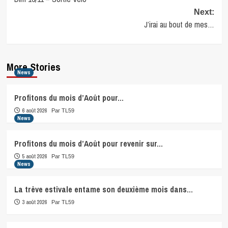
navigation
Next:
J’irai au bout de mes…
More Stories
News
Profitons du mois d’Août pour…
6 août 2026
Par TL59
News
Profitons du mois d’Août pour revenir sur…
5 août 2026
Par TL59
News
La trêve estivale entame son deuxième mois dans…
3 août 2026
Par TL59