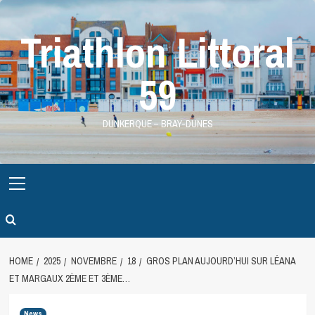
Skip
to
Triathlon Littoral
content
59
DUNKERQUE – BRAY-DUNES
Primary
Menu
HOME
2025
NOVEMBRE
18
GROS PLAN AUJOURD’HUI SUR LÉANA
ET MARGAUX 2ÈME ET 3ÈME…
News