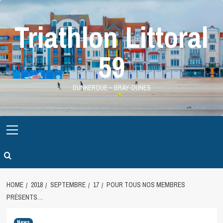
Skip
to
Triathlon Littoral
content
59
DUNKERQUE – BRAY-DUNES
Primary
Menu
HOME
2018
SEPTEMBRE
17
POUR TOUS NOS MEMBRES
PRÉSENTS…
News