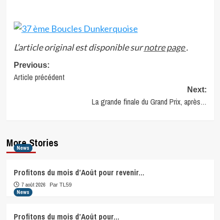
L’article original est disponible sur
notre page
.
Post
Previous:
Article précédent
navigation
Next:
La grande finale du Grand Prix, après…
More Stories
News
Profitons du mois d’Août pour revenir…
7 août 2026
Par TL59
News
Profitons du mois d’Août pour…