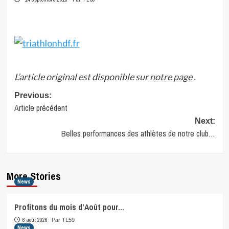
L’article original est disponible sur
notre page
.
Post
Previous:
Article précédent
navigation
Next:
Belles performances des athlètes de notre club…
More Stories
News
Profitons du mois d’Août pour…
6 août 2026
Par TL59
News