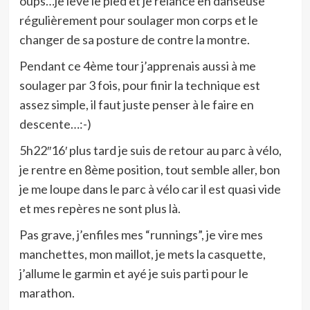
oups…je lève le pied et je relance en danseuse
régulièrement pour soulager mon corps et le
changer de sa posture de contre la montre.
Pendant ce 4ème tour j’apprenais aussi à me
soulager par 3 fois, pour finir la technique est
assez simple, il faut juste penser à le faire en
descente…:-)
5h22″16′ plus tard je suis de retour au parc à vélo,
je rentre en 8ème position, tout semble aller, bon
je me loupe dans le parc à vélo car il est quasi vide
et mes repères ne sont plus là.
Pas grave, j’enfiles mes “runnings”, je vire mes
manchettes, mon maillot, je mets la casquette,
j’allume le garmin et ayé je suis parti pour le
marathon.