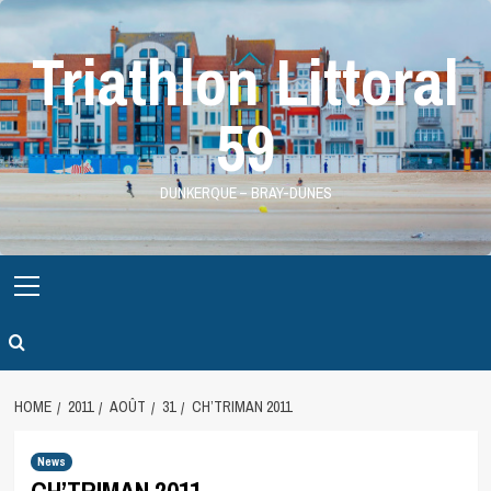
Skip
to
Triathlon Littoral
content
59
DUNKERQUE – BRAY-DUNES
Primary
Menu
HOME
2011
AOÛT
31
CH’TRIMAN 2011
News