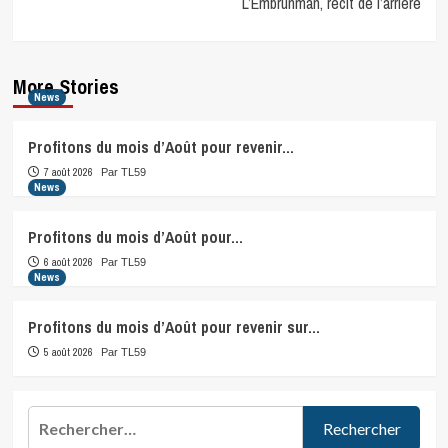
L’Embrunman, récit de l’arrière
More Stories
News
Profitons du mois d’Août pour revenir…
7 août 2026
Par TL59
News
Profitons du mois d’Août pour…
6 août 2026
Par TL59
News
Profitons du mois d’Août pour revenir sur…
5 août 2026
Par TL59
Rechercher :