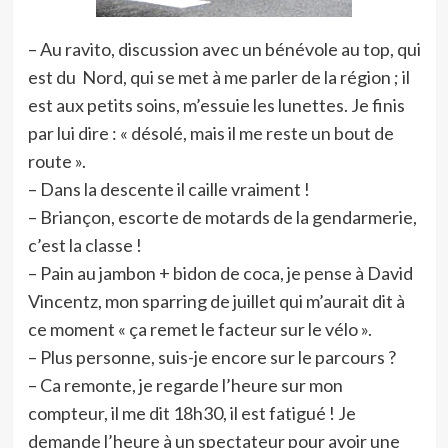
– Au ravito, discussion avec un bénévole au top, qui
est du Nord, qui se met à me parler de la région ; il
est aux petits soins, m’essuie les lunettes. Je finis
par lui dire : « désolé, mais il me reste un bout de
route ».
– Dans la descente il caille vraiment !
– Briançon, escorte de motards de la gendarmerie,
c’est la classe !
– Pain au jambon + bidon de coca, je pense à David
Vincentz, mon sparring de juillet qui m’aurait dit à
ce moment « ça remet le facteur sur le vélo ».
– Plus personne, suis-je encore sur le parcours ?
– Ca remonte, je regarde l’heure sur mon
compteur, il me dit 18h30, il est fatigué ! Je
demande l’heure à un spectateur pour avoir une