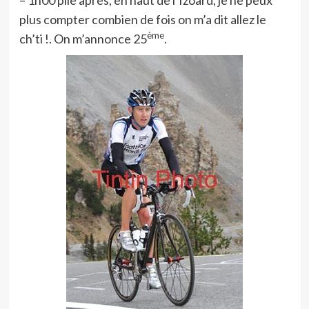
– 1h00 pile après, en haut de l’Izoard, je ne peux
plus compter combien de fois on m’a dit allez le
ème
ch’ti !. On m’annonce 25
.