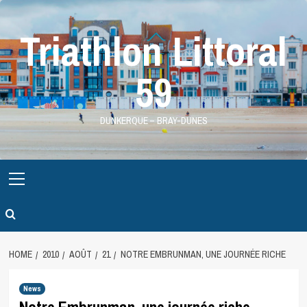
Skip
to
Triathlon Littoral
content
59
DUNKERQUE – BRAY-DUNES
Primary
Menu
HOME
2010
AOÛT
21
NOTRE EMBRUNMAN, UNE JOURNÉE RICHE
News