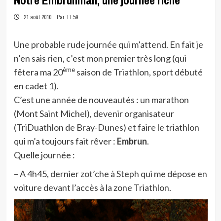
Notre Embrunman, une journée riche
21 août 2010
Par TL59
Une probable rude journée qui m’attend. En fait je
n’en sais rien, c’est mon premier très long (qui
ème
fêtera ma 20
saison de Triathlon, sport débuté
en cadet 1).
C’est une année de nouveautés : un marathon
(Mont Saint Michel), devenir organisateur
(TriDuathlon de Bray-Dunes) et faire le triathlon
qui m’a toujours fait rêver :
Embrun
.
Quelle journée :
– A 4h45, dernier zot’che à Steph qui me dépose en
voiture devant l’accès à la zone Triathlon.