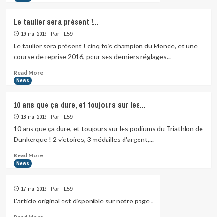
…
about
Le taulier sera présent !…
19 mai 2016
Par TL59
Le taulier sera présent ! cinq fois champion du Monde, et une
course de reprise 2016, pour ses derniers réglages...
Read
Read More
more
News
about
Le
10 ans que ça dure, et toujours sur les…
taulier
sera
18 mai 2016
Par TL59
présent
10 ans que ça dure, et toujours sur les podiums du Triathlon de
!…
Dunkerque ! 2 victoires, 3 médailles d'argent,...
Read
Read More
more
News
about
10
17 mai 2016
Par TL59
ans
que
L'article original est disponible sur notre page .
ça
Read
Read More