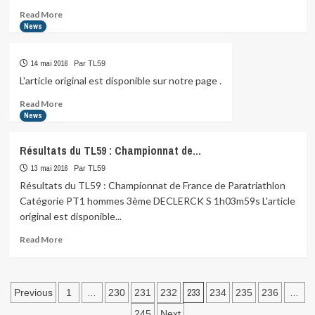
Calaisis,
Read
Read More
le
more
News
15/05/2016…
about
Bravo
14 mai 2016
Par TL59
Léo,
vainqueur
L'article original est disponible sur notre page .
dans
Read
Read More
sa
more
News
catégorie
about
du
duathlon…
Résultats du TL59 : Championnat de…
13 mai 2016
Par TL59
Résultats du TL59 : Championnat de France de Paratriathlon
Catégorie PT1 hommes 3ème DECLERCK S 1h03m59s L'article
original est disponible...
Read
Read More
more
about
Résultats
Pagination
du
…
233
…
Previous
1
230
231
232
234
235
236
TL59
245
Next