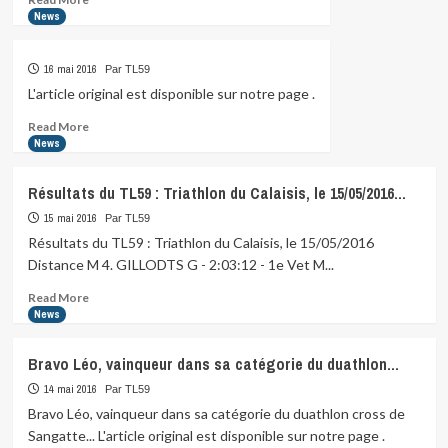
dure,
more
News
et
about
toujours
sur
16 mai 2016
Par TL59
les…
L'article original est disponible sur notre page .
Read
Read More
more
News
about
Résultats du TL59 : Triathlon du Calaisis, le 15/05/2016…
15 mai 2016
Par TL59
Résultats du TL59 : Triathlon du Calaisis, le 15/05/2016
Distance M 4. GILLODTS G - 2:03:12 - 1e Vet M...
Read
Read More
more
News
about
Résultats
Bravo Léo, vainqueur dans sa catégorie du duathlon…
du
TL59
14 mai 2016
Par TL59
:
Bravo Léo, vainqueur dans sa catégorie du duathlon cross de
Triathlon
Sangatte... L'article original est disponible sur notre page .
du