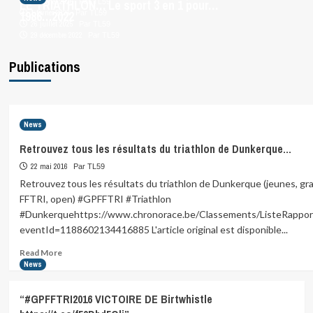
LE TRIATHLON… Le sport 3 en 1 pour…
21 février 2026
Par TL59
1986…2022
1 février 2026
Par TL59
26 juillet 2025
Par TL59
29 décembre 2022
Par TL59
Publications
News
Retrouvez tous les résultats du triathlon de Dunkerque…
22 mai 2016
Par TL59
Retrouvez tous les résultats du triathlon de Dunkerque (jeunes, gra
FFTRI, open) #GPFFTRI #Triathlon
#Dunkerquehttps://www.chronorace.be/Classements/ListeRappor
eventId=1188602134416885 L'article original est disponible...
Read
Read More
more
News
about
Retrouvez
“#GPFFTRI2016 VICTOIRE DE Birtwhistle
tous