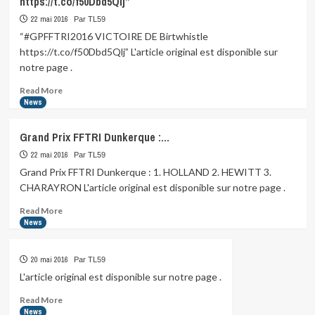
https://t.co/f50Dbd5Qlj”
les
résultats
22 mai 2016
Par TL59
du
“#GPFFTRI2016 VICTOIRE DE Birtwhistle
triathlon
https://t.co/f50Dbd5Qlj” L'article original est disponible sur
de
notre page .
Dunkerque…
Read
Read More
more
News
about
“#GPFFTRI2016
Grand Prix FFTRI Dunkerque :…
VICTOIRE
DE
22 mai 2016
Par TL59
Birtwhistle
Grand Prix FFTRI Dunkerque : 1. HOLLAND 2. HEWITT 3.
https://t.co/f50Dbd5Qlj”
CHARAYRON L'article original est disponible sur notre page .
Read
Read More
more
News
about
Grand
20 mai 2016
Par TL59
Prix
FFTRI
L'article original est disponible sur notre page .
Dunkerque
Read
Read More
:
more
News