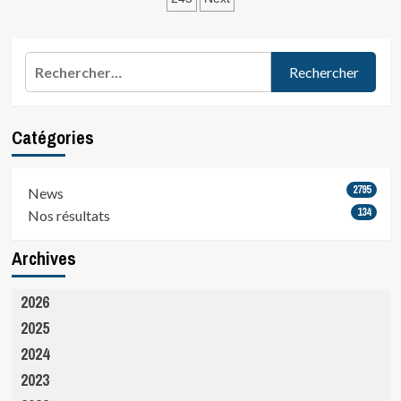
des
:
publications
Championnat
de…
Rechercher :
Catégories
2795
News
134
Nos résultats
Archives
2026
2025
2024
2023