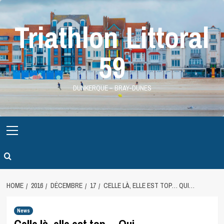
Skip
to
Triathlon Littoral
content
59
DUNKERQUE – BRAY-DUNES
Primary
Menu
HOME
2016
DÉCEMBRE
17
CELLE LÀ, ELLE EST TOP… QUI…
News