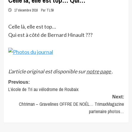
Celle là, elle est top… Qui…
17 décembre 2016
Par TL59
Celle là, elle est top…
Qui est à côté de Bernard Hinault ???
L’article original est disponible sur
notre page
.
Post
Previous:
L’école de Tri au vélodrome de Roubaix
navigation
Next:
Chtriman – Gravelines OFFRE DE NOËL… TrimaxMagazine
partenaire photos…