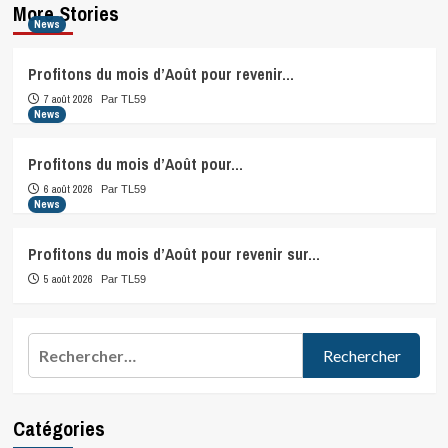
More Stories
News
Profitons du mois d’Août pour revenir…
7 août 2026
Par TL59
News
Profitons du mois d’Août pour…
6 août 2026
Par TL59
News
Profitons du mois d’Août pour revenir sur…
5 août 2026
Par TL59
Rechercher :
Catégories