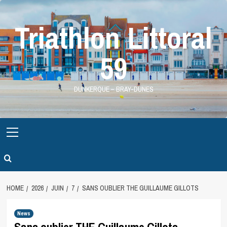
Skip
to
Triathlon Littoral
content
59
DUNKERQUE – BRAY-DUNES
Primary
Menu
HOME
2026
JUIN
7
SANS OUBLIER THE GUILLAUME GILLOTS
News