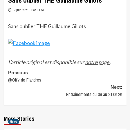
Sans oublier THE Guillaume Gillots
7 juin 2026
Par TL59
Sans oublier THE Guillaume Gillots
L’article original est disponible sur
notre page
.
Post
Previous:
@Oli’v de Flandres
navigation
Next:
Entraînements du 08 au 21.06.26
More Stories
News