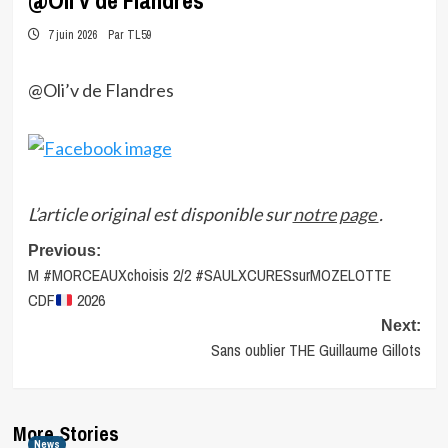
@Oli’v de Flandres
7 juin 2026
Par TL59
@Oli’v de Flandres
L’article original est disponible sur
notre page
.
Post
Previous:
M #MORCEAUXchoisis 2/2 #SAULXCURESsurMOZELOTTE
navigation
CDF
2026
Next:
Sans oublier THE Guillaume Gillots
More Stories
News