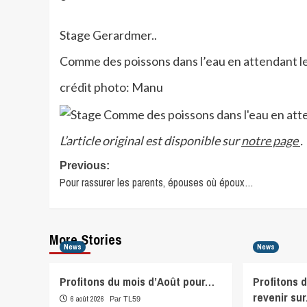
Stage Gerardmer..
Comme des poissons dans l’eau en attendant le
crédit photo: Manu
L’article original est disponible sur
notre page
.
Post
Previous:
Pour rassurer les parents, épouses où époux…
navigation
More Stories
News
News
Profitons du mois d’Août pour…
Profitons 
revenir su
6 août 2026
Par TL59