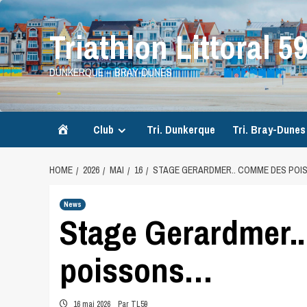
Skip
to
Triathlon Littoral 5
content
DUNKERQUE – BRAY-DUNES
Accueil
Club
Tri. Dunkerque
Tri. Bray-Dunes
HOME
2026
MAI
16
STAGE GERARDMER.. COMME DES PO
News
Stage Gerardmer.
poissons…
16 mai 2026
Par TL59