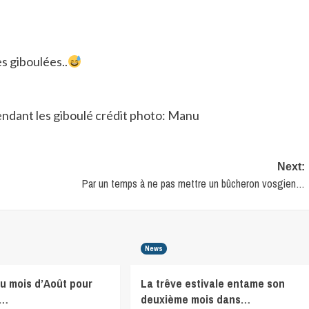
s giboulées..
Next:
Par un temps à ne pas mettre un bûcheron vosgien…
News
du mois d’Août pour
La trêve estivale entame son
r…
deuxième mois dans…