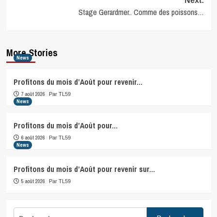
Next:
Stage Gerardmer.. Comme des poissons…
More Stories
News
Profitons du mois d’Août pour revenir…
7 août 2026
Par TL59
News
Profitons du mois d’Août pour…
6 août 2026
Par TL59
News
Profitons du mois d’Août pour revenir sur…
5 août 2026
Par TL59
Rechercher :