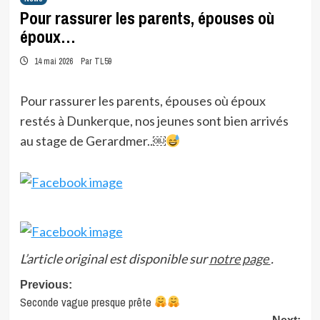
Pour rassurer les parents, épouses où
époux…
14 mai 2026
Par TL59
Pour rassurer les parents, épouses où époux
restés à Dunkerque, nos jeunes sont bien arrivés
au stage de Gerardmer..￼
L’article original est disponible sur
notre page
.
Post
Previous:
Seconde vague presque prête
navigation