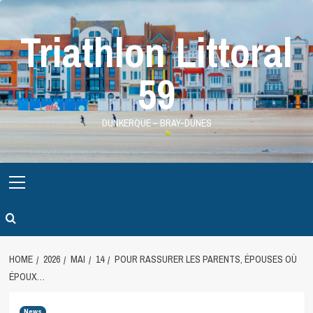
Skip
to
Triathlon Littoral
content
59
DUNKERQUE – BRAY-DUNES
Primary
Menu
HOME
2026
MAI
14
POUR RASSURER LES PARENTS, ÉPOUSES OÙ
ÉPOUX…
News