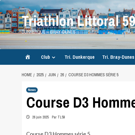
Skip
to
Triathlon Littoral 5
content
DUNKERQUE – BRAY-DUNES
Accueil
Club
Tri. Dunkerque
Tri. Bray-Dunes
HOME
2025
JUIN
26
COURSE D3 HOMMES SÉRIE 5
News
Course D3 Hommes
26 juin 2025
Par TL59
Course D3 Hommes série 5