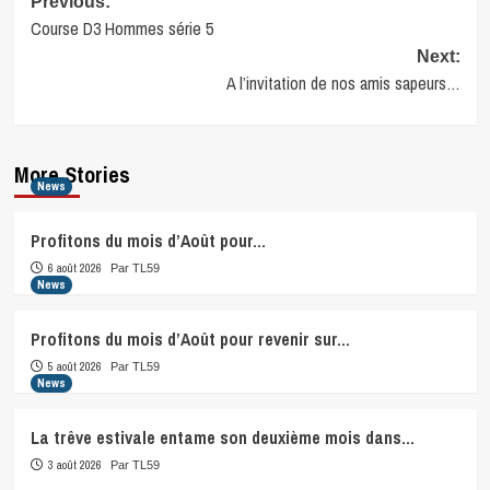
Post
Previous:
Course D3 Hommes série 5
navigation
Next:
A l’invitation de nos amis sapeurs…
More Stories
News
Profitons du mois d’Août pour…
6 août 2026
Par TL59
News
Profitons du mois d’Août pour revenir sur…
5 août 2026
Par TL59
News
La trêve estivale entame son deuxième mois dans…
3 août 2026
Par TL59