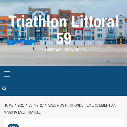
Skip
to
Triathlon Littoral
content
59
DUNKERQUE – BRAY-DUNES
Primary
Menu
HOME
2025
JUIN
26
AVEC NOS PROFONDS REMERCIEMENTS À
MAAX IV EVER, MANU…
News