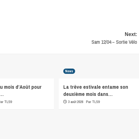
Next:
Sam 12/04 – Sortie Vélo
News
du mois d’Août pour
La trêve estivale entame son
r…
deuxième mois dans…
3 août 2026
Par TL59
Par TL59