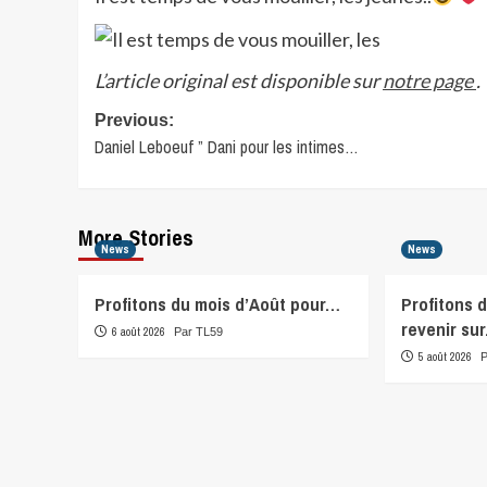
L’article original est disponible sur
notre page
.
Post
Previous:
Daniel Leboeuf ” Dani pour les intimes…
navigation
More Stories
News
News
Profitons du mois d’Août pour…
Profitons 
revenir su
6 août 2026
Par TL59
5 août 2026