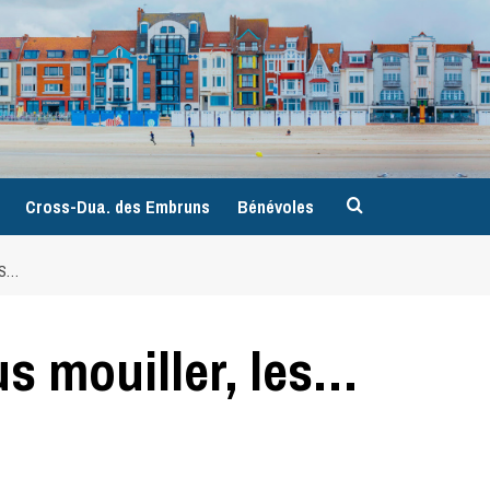
9
Cross-Dua. des Embruns
Bénévoles
ES…
us mouiller, les…