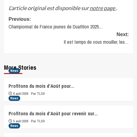
L’article original est disponible sur
notre page
.
Post
Previous:
Championnat de France jeunes de Duathlon 2025…
navigation
Next:
Il est temps de vous mouiller, les…
More Stories
News
Profitons du mois d’Août pour…
6 août 2026
Par TL59
News
Profitons du mois d’Août pour revenir sur…
5 août 2026
Par TL59
News