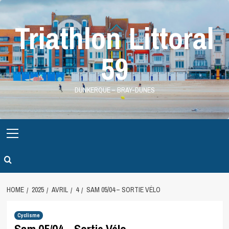
Skip
to
Triathlon Littoral
content
59
DUNKERQUE – BRAY-DUNES
Primary
Menu
HOME
2025
AVRIL
4
SAM 05/04 – SORTIE VÉLO
Cyclisme