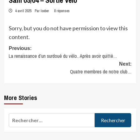
Sam 05/04 – Sortie Vélo
4 avril 2025
Par loober
8 réponses
Sorry, but you do not have permission to view this
content.
Post
Previous:
La renaissance d’un surdoué du vélo.. Après avoir quitté…
navigation
Next:
Quatre membres de notre club…
More Stories
Rechercher :