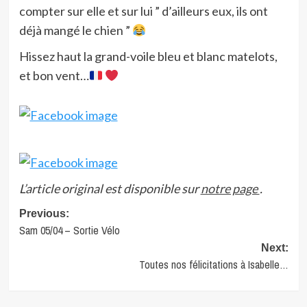
compter sur elle et sur lui ” d’ailleurs eux, ils ont
déjà mangé le chien ”
Hissez haut la grand-voile bleu et blanc matelots,
et bon vent…
L’article original est disponible sur
notre page
.
Post
Previous:
Sam 05/04 – Sortie Vélo
navigation
Next:
Toutes nos félicitations à Isabelle…