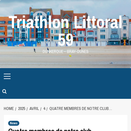
Skip
to
Triathlon Littoral
content
59
DUNKERQUE – BRAY-DUNES
Primary
Menu
HOME
2025
AVRIL
4
QUATRE MEMBRES DE NOTRE CLUB…
News