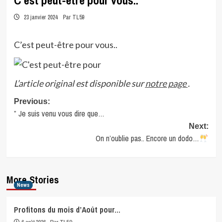
C’est peut-être pour vous..
23 janvier 2024
Par TL59
C’est peut-être pour vous..
L’article original est disponible sur
notre page
.
Post
Previous:
” Je suis venu vous dire que…
navigation
Next:
On n’oublie pas.. Encore un dodo…
More Stories
News
Profitons du mois d’Août pour…