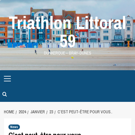
Skip
to
Triathlon Littoral
content
59
DUNKERQUE – BRAY-DUNES
Primary
Menu
HOME
2024
JANVIER
23
C’EST PEUT-ÊTRE POUR VOUS..
News