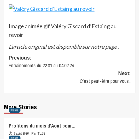
Image animée gif Valéry Giscard d’Estaing au
revoir
L’article original est disponible sur
notre page
.
Post
Previous:
Entraînements du 22.01 au 04.02.24
navigation
Next:
C’est peut-être pour vous..
More Stories
News
Profitons du mois d’Août pour…
6 août 2026
Par TL59
News