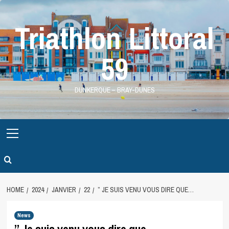
Skip
to
Triathlon Littoral
content
59
DUNKERQUE – BRAY-DUNES
Primary
Menu
HOME
2024
JANVIER
22
” JE SUIS VENU VOUS DIRE QUE…
News