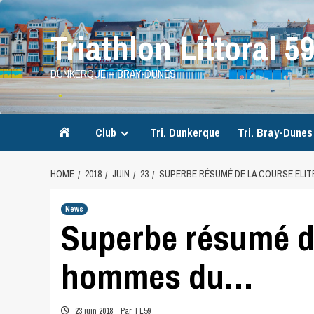
Skip
to
Triathlon Littoral 5
content
DUNKERQUE – BRAY-DUNES
Accueil
Club
Tri. Dunkerque
Tri. Bray-Dunes
HOME
2018
JUIN
23
SUPERBE RÉSUMÉ DE LA COURSE ELI
News
Superbe résumé de
hommes du…
23 juin 2018
Par TL59