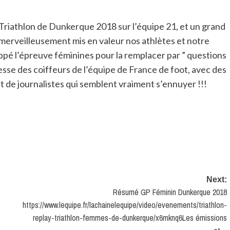
riathlon de Dunkerque 2018 sur l’équipe 21, et un grand
a merveilleusement mis en valeur nos athlètes et notre
ppé l’épreuve féminines pour la remplacer par ” questions
se des coiffeurs de l’équipe de France de foot, avec des
t de journalistes qui semblent vraiment s’ennuyer !!!
Next:
Résumé GP Féminin Dunkerque 2018
https://www.lequipe.fr/lachainelequipe/video/evenements/triathlon-
replay-triathlon-femmes-de-dunkerque/x6mknq6Les émissions