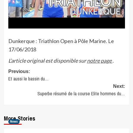
Dunkerque : Triathlon Open à Pôle Marine. Le
17/06/2018
L’article original est disponible sur
notre page
.
Post
Previous:
Et aussi le bassin du…
navigation
Next:
Superbe résumé de la course Elite hommes du…
More Stories
News