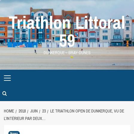
Skip
to
Triathlon Littoral
content
59
DUNKERQUE – BRAY-DUNES
Primary
Menu
HOME
2018
JUIN
23
LE TRIATHLON OPEN DE DUNKERQUE, VU DE
L’INTÉRIEUR PAR DEUX…
News