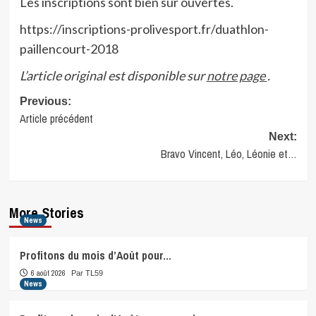
Les inscriptions sont bien sûr ouvertes.
https://inscriptions-prolivesport.fr/duathlon-
paillencourt-2018
L’article original est disponible sur
notre page
.
Post
Previous:
Article précédent
navigation
Next:
Bravo Vincent, Léo, Léonie et…
More Stories
News
Profitons du mois d’Août pour…
6 août 2026
Par TL59
News