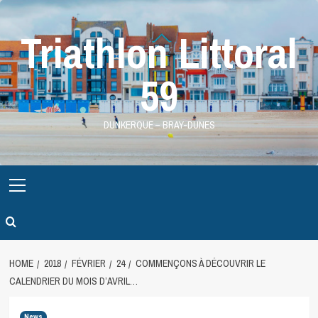
Skip
to
Triathlon Littoral
content
59
DUNKERQUE – BRAY-DUNES
Primary
Menu
HOME
2018
FÉVRIER
24
COMMENÇONS À DÉCOUVRIR LE
CALENDRIER DU MOIS D’AVRIL…
News