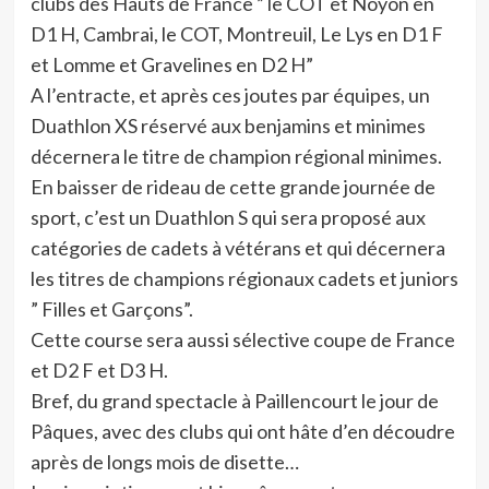
clubs des Hauts de France ” le COT et Noyon en
D1 H, Cambrai, le COT, Montreuil, Le Lys en D1 F
et Lomme et Gravelines en D2 H”
A l’entracte, et après ces joutes par équipes, un
Duathlon XS réservé aux benjamins et minimes
décernera le titre de champion régional minimes.
En baisser de rideau de cette grande journée de
sport, c’est un Duathlon S qui sera proposé aux
catégories de cadets à vétérans et qui décernera
les titres de champions régionaux cadets et juniors
” Filles et Garçons”.
Cette course sera aussi sélective coupe de France
et D2 F et D3 H.
Bref, du grand spectacle à Paillencourt le jour de
Pâques, avec des clubs qui ont hâte d’en découdre
après de longs mois de disette…