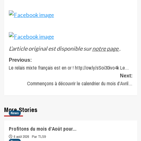
L’article original est disponible sur
notre page
.
Post
Previous:
Le relais mixte français est en or ! http://ow.ly/sSoi30ivo4k Le…
navigation
Next:
Commençons à découvrir le calendrier du mois d’Avril…
More Stories
News
Profitons du mois d’Août pour…
6 août 2026
Par TL59