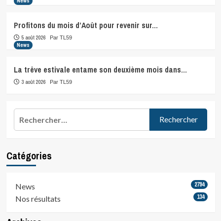
News
Profitons du mois d’Août pour revenir sur…
5 août 2026
Par TL59
News
La trêve estivale entame son deuxième mois dans…
3 août 2026
Par TL59
Rechercher :
Catégories
2794
News
134
Nos résultats