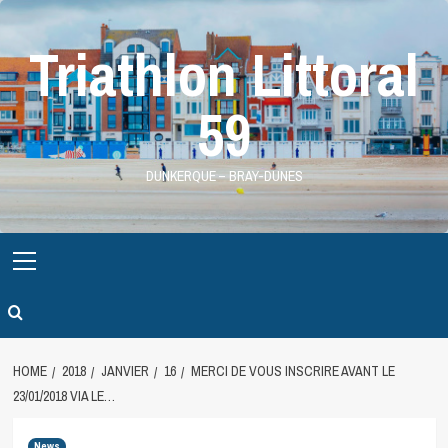
Skip
to
Triathlon Littoral
content
59
DUNKERQUE – BRAY-DUNES
Primary
Menu
HOME
2018
JANVIER
16
MERCI DE VOUS INSCRIRE AVANT LE
23/01/2018 VIA LE…
News