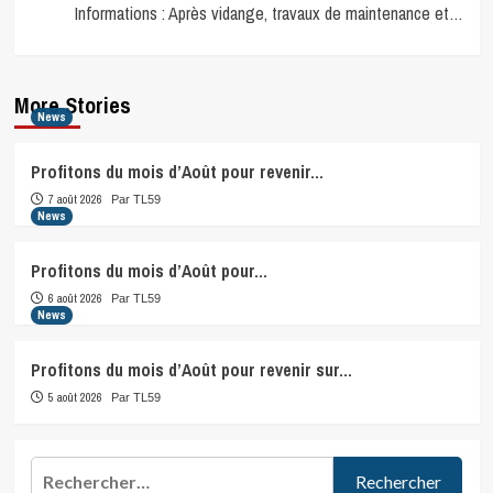
Informations : Après vidange, travaux de maintenance et…
More Stories
News
Profitons du mois d’Août pour revenir…
7 août 2026
Par TL59
News
Profitons du mois d’Août pour…
6 août 2026
Par TL59
News
Profitons du mois d’Août pour revenir sur…
5 août 2026
Par TL59
Rechercher :