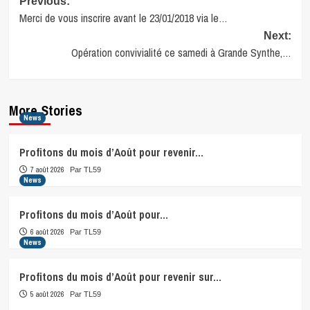
Post
Previous:
Merci de vous inscrire avant le 23/01/2018 via le…
navigation
Next:
Opération convivialité ce samedi à Grande Synthe,…
More Stories
News
Profitons du mois d’Août pour revenir…
7 août 2026
Par TL59
News
Profitons du mois d’Août pour…
6 août 2026
Par TL59
News
Profitons du mois d’Août pour revenir sur…
5 août 2026
Par TL59