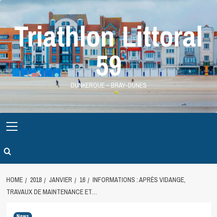
Skip
to
Triathlon Littoral
content
59
DUNKERQUE – BRAY-DUNES
Primary
Menu
HOME
2018
JANVIER
16
INFORMATIONS : APRÈS VIDANGE,
TRAVAUX DE MAINTENANCE ET…
News