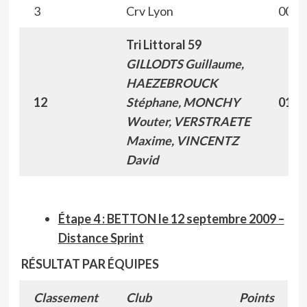
3
Crv Lyon
00:5
Tri Littoral 59
GILLODTS Guillaume,
HAEZEBROUCK
12
Stéphane, MONCHY
01:01
Wouter, VERSTRAETE
Maxime, VINCENTZ
David
Étape 4 : BETTON le 12 septembre 2009 –
Distance Sprint
RÉSULTAT PAR ÉQUIPES
Classement
Club
Points