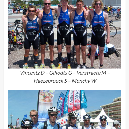
Vincentz D – Gillodts G – Verstraete M –
Haezebrouck S – Monchy W