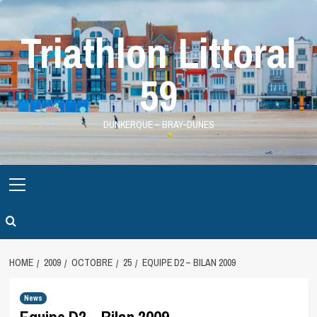
Skip
to
Triathlon Littoral
content
59
DUNKERQUE – BRAY-DUNES
Primary
Menu
HOME
2009
OCTOBRE
25
EQUIPE D2 – BILAN 2009
News