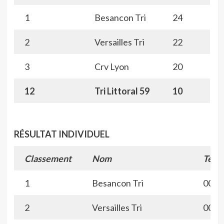
1
Besancon Tri
24
2
Versailles Tri
22
3
Crv Lyon
20
12
Tri Littoral 59
10
RÉSULTAT INDIVIDUEL
Classement
Nom
Temp
1
Besancon Tri
00:5
2
Versailles Tri
00:5