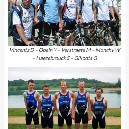
Vincentz D – Obein Y – Verstraete M – Monchy W
– Haezebrouck S – Gillodts G