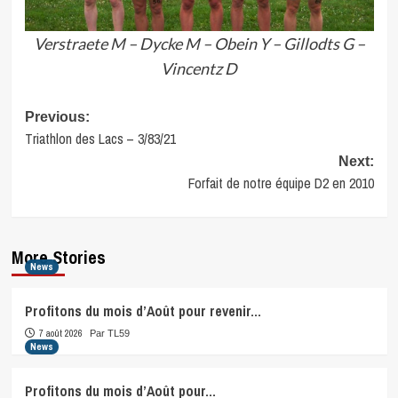
Verstraete M – Dycke M – Obein Y – Gillodts G –
Vincentz D
Post
Previous:
Triathlon des Lacs – 3/83/21
navigation
Next:
Forfait de notre équipe D2 en 2010
More Stories
News
Profitons du mois d’Août pour revenir…
7 août 2026
Par TL59
News
Profitons du mois d’Août pour…