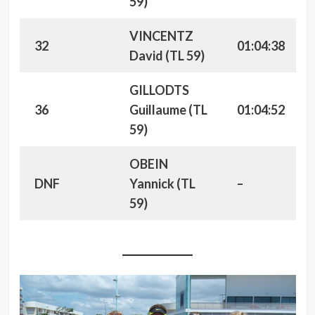
59)
VINCENTZ
32
01:04:38
David (TL 59)
GILLODTS
36
Guillaume (TL
01:04:52
59)
OBEIN
DNF
Yannick (TL
–
59)