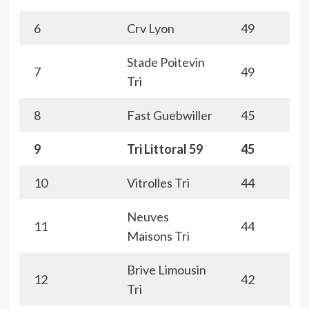
6
Crv Lyon
49
Stade Poitevin
7
49
Tri
8
Fast Guebwiller
45
9
Tri Littoral 59
45
10
Vitrolles Tri
44
Neuves
11
44
Maisons Tri
Brive Limousin
12
42
Tri