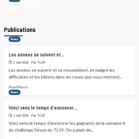
LE TRIATHLON… Le sport 3 en 1 pour…
21 février 2026
Par TL59
1986…2022
1 février 2026
Par TL59
26 juillet 2025
Par TL59
29 décembre 2022
Par TL59
Publications
News
Les années se suivent et…
2 mai 2018
Par TL59
Les années se suivent et se ressemblent, et malgré les
difficultés et les bâtons dans les roues que nous mettent...
Read
Read More
more
News
about
Les
Voici venu le temps d’annoncer…
années
se
1 mai 2018
Par TL59
suivent
Voici venu le temps d'annoncer les gagnants de la semaine 6
et…
du challenge Strava du TL59, On a plein de...