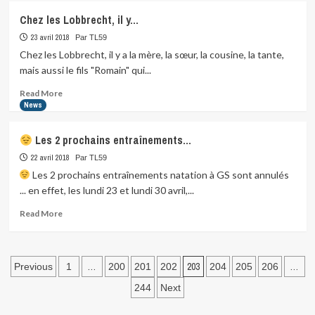
Voici
Chez les Lobbrecht, il y…
venu
le
23 avril 2018
Par TL59
temps
Chez les Lobbrecht, il y a la mère, la sœur, la cousine, la tante,
d’annoncer…
mais aussi le fils "Romain" qui...
Read
Read More
more
News
about
Chez
Les 2 prochains entraînements…
les
Lobbrecht,
22 avril 2018
Par TL59
il
Les 2 prochains entraînements natation à GS sont annulés
y…
... en effet, les lundi 23 et lundi 30 avril,...
Read
Read More
more
about
Pagination
Les
…
203
…
Previous
1
200
201
202
204
205
206
2
des
244
Next
prochains
publications
entraînements…