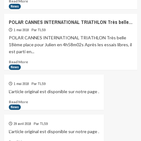
Read
Read More
more
News
about
Voici
POLAR CANNES INTERNATIONAL TRIATHLON Très belle…
venu
le
1 mai 2018
Par TL59
temps
POLAR CANNES INTERNATIONAL TRIATHLON Très belle
d’annoncer…
18ème place pour Julien en 4h58m02s Après les essais libres, il
est parti en...
Read
Read More
more
News
about
POLAR
1 mai 2018
Par TL59
CANNES
INTERNATIONAL
L'article original est disponible sur notre page .
TRIATHLON
Read
Read More
Très
more
News
belle…
about
29 avril 2018
Par TL59
L'article original est disponible sur notre page .
Read