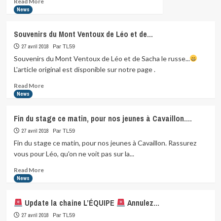
Read More
more
News
about
Souvenirs du Mont Ventoux de Léo et de…
27 avril 2018
Par TL59
Souvenirs du Mont Ventoux de Léo et de Sacha le russe...
L'article original est disponible sur notre page .
Read
Read More
more
News
about
Souvenirs
Fin du stage ce matin, pour nos jeunes à Cavaillon.…
du
Mont
27 avril 2018
Par TL59
Ventoux
Fin du stage ce matin, pour nos jeunes à Cavaillon. Rassurez
de
vous pour Léo, qu'on ne voit pas sur la...
Léo
et
Read
Read More
de…
more
News
about
Fin
Update la chaine L’ÉQUIPE
Annulez…
du
stage
27 avril 2018
Par TL59