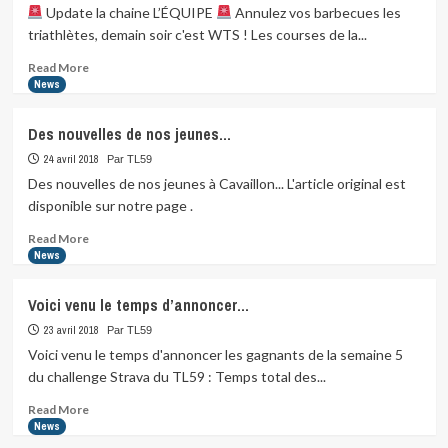
ce
Update la chaine L’ÉQUIPE
Annulez vos barbecues les
matin,
triathlètes, demain soir c'est WTS ! Les courses de la...
pour
nos
Read
Read More
jeunes
more
News
à
about
Cavaillon.
Des nouvelles de nos jeunes…
…
Update
la
24 avril 2018
Par TL59
chaine
Des nouvelles de nos jeunes à Cavaillon... L'article original est
L’ÉQUIPE
disponible sur notre page .
Annulez…
Read
Read More
more
News
about
Des
Voici venu le temps d’annoncer…
nouvelles
de
23 avril 2018
Par TL59
nos
Voici venu le temps d'annoncer les gagnants de la semaine 5
jeunes…
du challenge Strava du TL59 : Temps total des...
Read
Read More
more
News
about