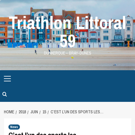
Skip
to
Triathlon Littoral
content
59
DUNKERQUE – BRAY-DUNES
Primary
Menu
HOME
2018
JUIN
15
C’EST L’UN DES SPORTS LES…
News