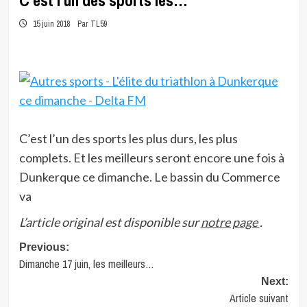
C’est l’un des sports les…
15 juin 2018
Par TL59
C’est l’un des sports les plus durs, les plus
complets. Et les meilleurs seront encore une fois à
Dunkerque ce dimanche. Le bassin du Commerce
va
L’article original est disponible sur
notre page
.
Post
Previous:
Dimanche 17 juin, les meilleurs…
navigation
Next:
Article suivant